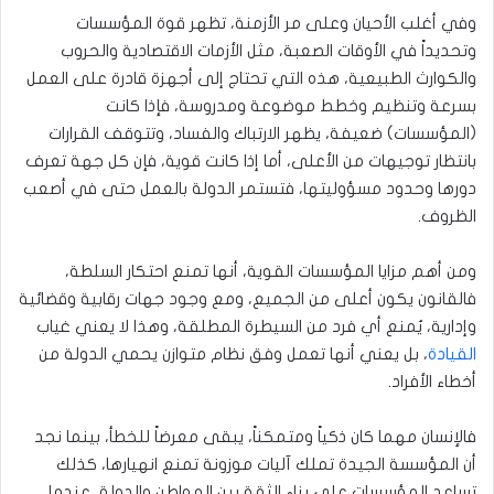
وفي أغلب الأحيان وعلى مر الأزمنة، تظهر قوة المؤسسات
وتحديداً في الأوقات الصعبة، مثل الأزمات الاقتصادية والحروب
والكوارث الطبيعية، هذه التي تحتاج إلى أجهزة قادرة على العمل
بسرعة وتنظيم وخطط موضوعة ومدروسة، فإذا كانت
(المؤسسات) ضعيفة، يظهر الارتباك والفساد، وتتوقف القرارات
بانتظار توجيهات من الأعلى، أما إذا كانت قوية، فإن كل جهة تعرف
دورها وحدود مسؤوليتها، فتستمر الدولة بالعمل حتى في أصعب
الظروف.
ومن أهم مزايا المؤسسات القوية، أنها تمنع احتكار السلطة،
فالقانون يكون أعلى من الجميع، ومع وجود جهات رقابية وقضائية
وإدارية، يُمنع أي فرد من السيطرة المطلقة، وهذا لا يعني غياب
القيادة
، بل يعني أنها تعمل وفق نظام متوازن يحمي الدولة من
أخطاء الأفراد.
فالإنسان مهما كان ذكياً ومتمكناً، يبقى معرضاً للخطأ، بينما نجد
أن المؤسسة الجيدة تملك آليات موزونة تمنع انهيارها، كذلك
تساعد المؤسسات على بناء الثقة بين المواطن والدولة، عندما