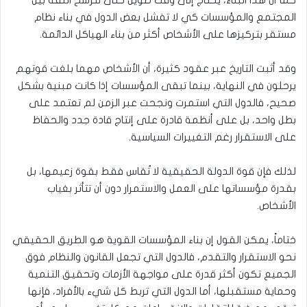
كما أن هذا البناء، يحتاج إلى وقت طويل حتى تترسخ الثقة بين
المجتمع والمؤسسات كي لا تفشل بعض الدول في بناء نظام
مستقر بتركيزها على الأشخاص أكثر من بناء الهياكل الدائمة.
وقد أثبت التاريخ عبر عقود كثيرة، أن الأشخاص مهما بلغت قوتهم
يرحلون في النهاية، بينما تبقى المؤسسات إذا كانت مبنية بشكل
صحيح، فالدول التي استمرت ونجحت عبر الزمن لم تعتمد على
بطل واحد، بل على أنظمة قادرة على إنتاج قادة جدد والحفاظ
على الاستقرار رغم التغييرات السياسية.
لذلك فإن قوة الدولة الحقيقية لا تُقاس فقط بقوة زعيمها، بل
بقدرة مؤسساتها على العمل والاستمرار دون أن تتأثر بغياب
الأشخاص.
ختاماً، يمكن القول إن بناء المؤسسات القوية هو الطريق الحقيقي
نحو الاستقرار والتقدم، فالدول التي تجعل القانون والنظام فوق
الجميع تكون أكثر قدرة على مواجهة الأزمات وتحقيق التنمية
وحماية مستقبلها، أما الدول التي تربط كل شيء بالأفراد، فإنها