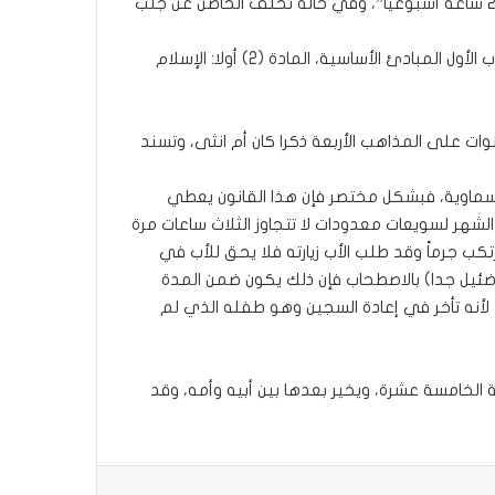
6 لسنة 2015 الصادر من برلمان اقليم كردستان العراق وسمح للاطفال بعد سن الرضاعة بالإقامة لدى الطرف غير الحاضن لمدة 24 ساعة أسبوعيا”، وفي حالة تخلف الحاضن عن جلب
وقد استندت التعديلات المقدمة الى مجلس النواب من قبل اللجنة المركزية للتعديل الى الدستور العراقي والذي نص في الباب الأول المبادئ الأساسية، المادة (2) أولا: الإسلام
ات على المذاهب الأربعة ذكرا كان أم انثى، وتسند
السماوية، فبشكل مختصر فإن هذا القانون يعطي
شهر لسويعات معدودات لا تتجاوز الثلاث ساعات مرة
ب جرماً وقد طلب الأب زيارته فلا يحق للأب في
ئيل جدا) بالاصطحاب فإن ذلك يكون ضمن المدة
ب لأنه تأخر في إعادة السجين وهو طفله الذي لم
ة الخامسة عشرة، ويخير بعدها بين أبيه وأمه، وقد