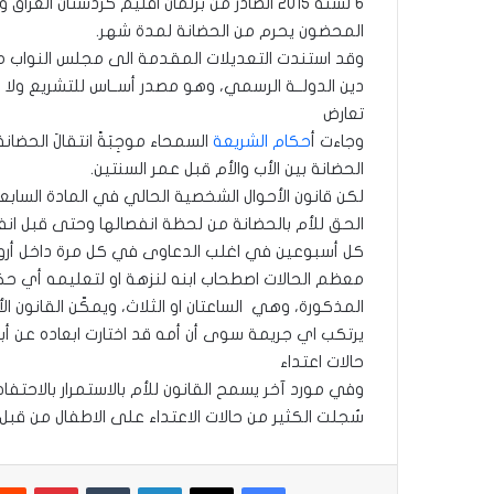
المحضون يحرم من الحضانة لمدة شهر.
دين الدولــة الرسمي، وهو مصدر أســاس للتشريع ولا 
تعارض
وجاءت أ
حكام الشريعة
السمحاء موجِبَةً انتقالَ الحض
الحضانة بين الأب والأم قبل عمر السنتين.
لكن قانون الأحوال الشخصية الحالي في المادة الساب
الحق للأم بالحضانة من لحظة انفصالها وحتى قبل ان
كل أسبوعين في اغلب الدعاوى في كل مرة داخل أروقة 
معظم الحالات اصطحاب ابنه لنزهة او لتعليمه أي ح
المذكورة، وهي الساعتان او الثلاث، ويمكّن القانون
يرتكب اي جريمة سوى أن أمه قد اختارت ابعاده عن أبيه
حالات اعتداء
وفي مورد آخر يسمح القانون للأم بالاستمرار بالاحتفا
سُجلت الكثير من حالات الاعتداء على الاطفال من قبل
فيسبوك
‫X
لينكدإن
بينتير