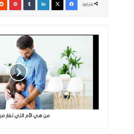
شاركها
من
هي
الأم
التي
تغار
من
ابنتها
من هي الأم التي تغار من 