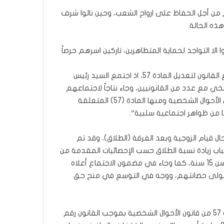
 من أجل الحفاظ على ارواح الشعب، وحين نالوا شرف
ذه الحالة.
لا التواجد لحماية المتظاهرين، تاركين اسرهم حرصاً
وقد كان لمجلس القضاء الأعلى المحترم رأي مؤيد لمصلحة الطفل، ولما دعت اليه الحملة في طلباتها المقدمة في مشروع القانون لتعديل المادة 57، اذ اجتمع السيد رئيس
ي مع عدد من القانونيين، وجاء نتاجاً لاجتماعهم
المثمر ما مضمونه ” تكليف اللجنة القضائية المختصة بإعادة النظر بالتشريعات النافذة لإعداد مسودة تعديل بعض مواد قانون الأحوال الشخصية ومنها المادة (57) المتعلقة
ا من ظواهر اجتماعية سلبية”.
ال قيام الزوجية وبعد الفرقة (الطلاق)، وقد تم
ضاء الأعلى في العديد من الاجتماعات، إذ أكد في جلسته المنعقدة بتأريخ 2019-9-1 أن احد أسباب زيادة نسبة الطلاق حسب الإحصائيات المقدمة من
المحاكم المختصة هو عدم الاهتمام بمصير الأطفال بعد الطلاق، لاسيما ان الزوجة مطمئنة لبقاء الأطفال في حضانتها حتى سن 15 سنة، كما وجاء في مضمون الاجتماع أعلاه
ن من يتولى حضانتهم، ووجه في التوسع في منح حق
من جهته اجرى برلمان إقليم كردستان بعض التعديلات على أحكام المادة بالنص التالي ” تم ايقاف العمل بالفقرة ٤ من المادة 57 من قانون الأحوال الشخصية بموجب القانون رقم