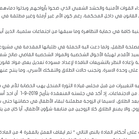
اء القوات الأمنية والحشد الشعبي الذي ضحوا بأرواحهم وبذلوا دماءهم
ياق القانون في داخل المحكمة، رغم كون الأم غير أرملة وغير مطلقة في ه
ية كافة في حماية التظاهرة وما سبقها من اجتماعات سلمية، الذين أبوا ا
يد الأقدم لهيئة الأحوال الشخصية والمواد الشخصية القاضي صالح شمخ
 على وحدة الاسرة، وتجنب حالات الطلاق والتفكك الأسري، وما ينتج عنه
عليه التغييرات من قبل مجلس قيادة الثورة المنحل يهب الحضانة للأم في ح
التطرق اليه من قبل مجلس الق
الزوج، والا يمنع الطلاق كلا الزوجين من متابعة شؤون الأطفال، أيا كا