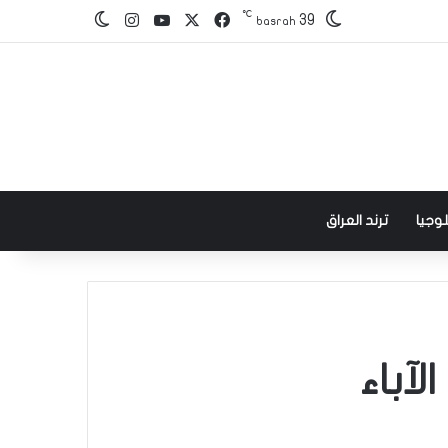
℃
‫X
فيسبوك
‫YouTube
انستقرام
39
الوضع المظلم
basrah
وجيا
ترند العراق