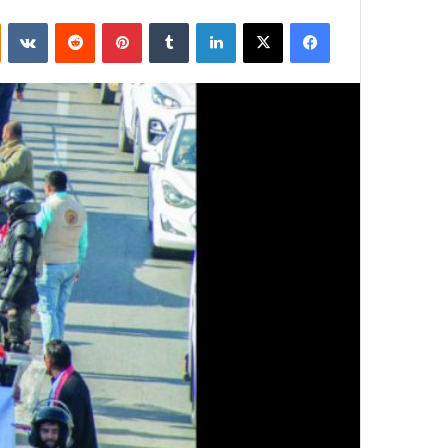
فيسبوك
‫X
لينكدإن
بينتيريست