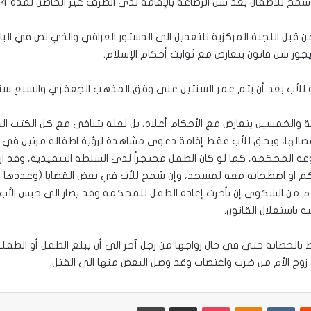
يجوز سن قانون يتعارض مع ثوابت أحكام الإسلام.
انة للأب بعد أن يتم عمر السنتين على وفق المذهب الجعفري والسبع سنو
عة والخمسين يتعارض مع الأحكام أعلاه، بل لعله يتنافى مع كل الكتب 
فصالها، ويحق للأب فقط إقامة دعوى مشاهدة لرؤية اطفاله مرتين في ال
المحكمة، كما لو كان الطفل محتجزاً لدى السلطة التنفيذية، وقد ارتك
كم او اصطحابه معه لمسجد، وإن سُمح للأب في بعض القضايا (وعددها ض
 الأم من الشكوى إن تأخرت إعادة الطفل للمحكمة وقد يصار الى حبس الأ
 باستغلال القانون.
ظ بالحضانة حتى في حال زواجها من رجل آخر الى أن يبلغ الطفل أو الطفل
 زوج الأم من ضرب واغتصاب وقد وصل البعض منها الى القتل.
يست
Odnoklassniki
‫Pocket
مشاركة عبر البريد
طباعة