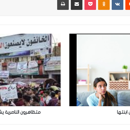
متظاهرون
الناصرية
يشتبكون
مع
القوات
الامنية
في
الناصرية
ابنتها
متظاهرون الناصرية يش