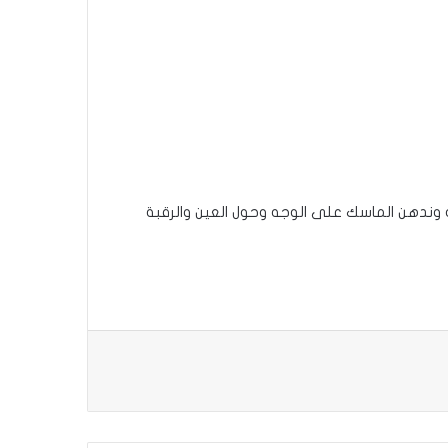
لرقبة ونغسله بعد الانتظار لمدة 2دعلى الأقل ونجفف الوجه وندهن الماسك على الوجه وحول العين والرقبة