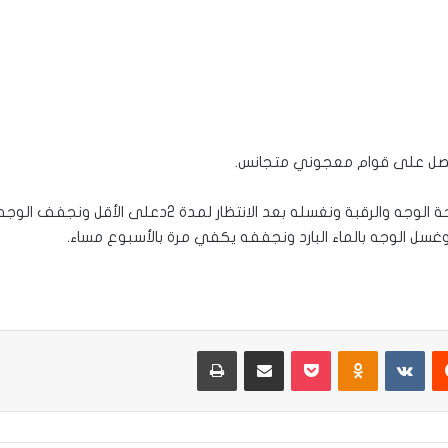
نحصل على قوام معجوني متجانس.
ننظف الوجه بشكل جيد ونوزع الرغوة على كل مساحة الوجه وا
سل الوجه بالماء البارد ونجففه يكفي مرة بالأسبوع مساء.
يست
Odnoklassniki
‫Pocket
مشاركة عبر البريد
طباعة