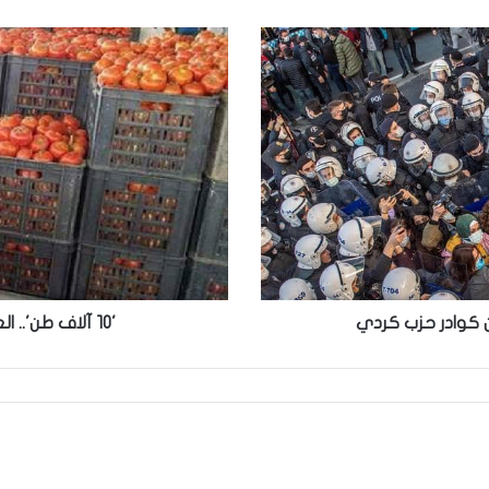
'10
آلاف
طن'..
العراق
تصدر
الطماطم
إلى
السعودية
'10 آلاف طن'.. العراق تصدر الطماطم إلى السعودية