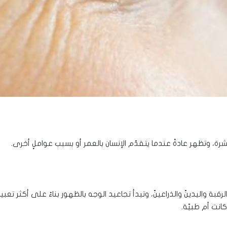
لبشرة، وتظهر عادةً عندما يتقدّم الإنسان بالعمر أو بسبب عواملٍ أخرى.
بة واليدينّ والذراعينّ، وتبدأ تجاعيد الوجه بالظهور بناءً على أكثر تعب
انت أم طبيّة.