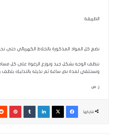
الطريقة:
نضع كل المواد المذكورة بالخلاط الكهربائي حتى 
ونستلقي لمدة نص ساعة ثم نذيله بالتدليك بلطف وغ
ر. س
فيسبوك
‫X
لينكدإن
بينتير
شاركها