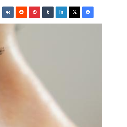
فيسبوك
‫X
لينكدإن
بينتيريست