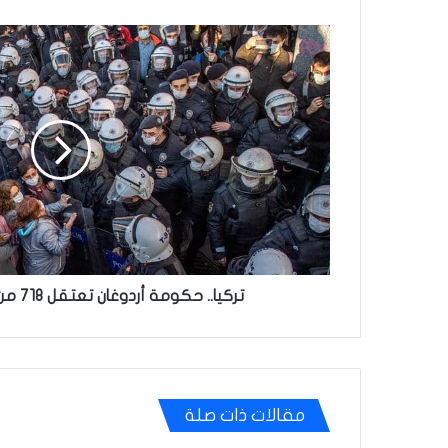
تركيا..
حكومة
أردوغان
تعتقل
718
من
كوادر
حزب
كردي
تركيا.. حكومة أردوغان تعتقل 718 من كوادر حزب كردي
مقالات ذات صلة