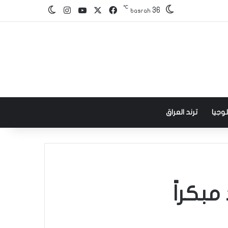
℃
‫X
فيسبوك
‫YouTube
انستقرام
36
الوضع المظلم
basrah
وجيا
ترند العراق
مبكراً