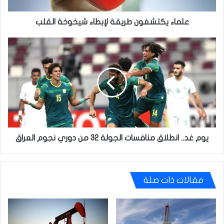
علماء يكتشفون طريقة لإبطاء شيخوخة القلب
يوم
غد..
انطلاق
منافسات
الجولة
32
من
دوري
نجوم
العراق
يوم غد.. انطلاق منافسات الجولة 32 من دوري نجوم العراق
مقالات ذات صلة