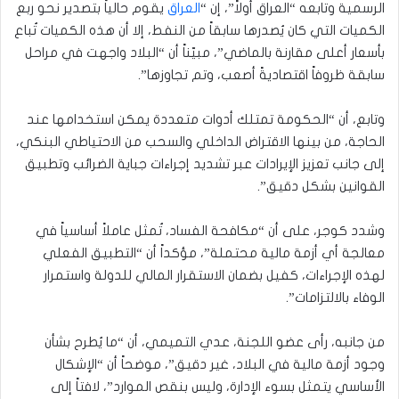
الرسمية وتابعه “العراق أولاً”، إن “
العراق
يقوم حالياً بتصدير نحو ربع
الكميات التي كان يُصدرها سابقاً من النفط، إلا أن هذه الكميات تُباع
بأسعار أعلى مقارنة بالماضي”، مبيّناً أن “البلاد واجهت في مراحل
سابقة ظروفاً اقتصاديةً أصعب، وتم تجاوزها”.
وتابع، أن “الحكومة تمتلك أدوات متعددة يمكن استخدامها عند
الحاجة، من بينها الاقتراض الداخلي والسحب من الاحتياطي البنكي،
إلى جانب تعزيز الإيرادات عبر تشديد إجراءات جباية الضرائب وتطبيق
القوانين بشكل دقيق”.
وشدد كوجر، على أن “مكافحة الفساد، تُمثل عاملاً أساسياً في
معالجة أي أزمة مالية محتملة”، مؤكداً أن “التطبيق الفعلي
لهذه الإجراءات، كفيل بضمان الاستقرار المالي للدولة واستمرار
الوفاء بالالتزامات”.
من جانبه، رأى عضو اللجنة، عدي التميمي، أن “ما يُطرح بشأن
وجود أزمة مالية في البلاد، غير دقيق”، موضحاً أن “الإشكال
الأساسي يتمثل بسوء الإدارة، وليس بنقص الموارد”، لافتاً إلى