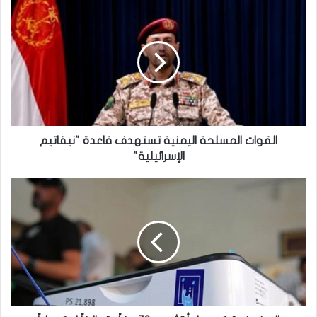
القوات
المسلحة
اليمنية
تستهدف
قاعدة
"نيفاتيم
الإسرائيلية"
القوات المسلحة اليمنية تستهدف قاعدة "نيفاتيم
الإسرائيلية"
المفوضية:
تسجيل
أكثر
من
70
حزباً
وتحالفاً
استعداداً
للانتخابات