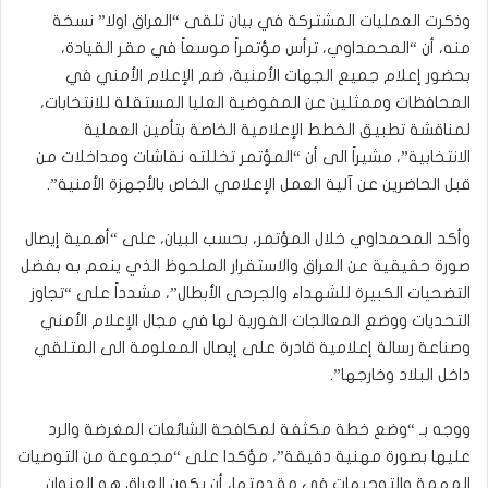
وذكرت العمليات المشتركة في بيان تلقى “العراق اولا” نسخة
منه، أن “المحمداوي، ترأس مؤتمراً موسعاً في مقر القيادة،
بحضور إعلام جميع الجهات الأمنية، ضم الإعلام الأمني في
المحافظات وممثلين عن المفوضية العليا المستقلة للانتخابات،
لمناقشة تطبيق الخطط الإعلامية الخاصة بتأمين العملية
الانتخابية”، مشيراً الى أن “المؤتمر تخللته نقاشات ومداخلات من
قبل الحاضرين عن آلية العمل الإعلامي الخاص بالأجهزة الأمنية”.
وأكد المحمداوي خلال المؤتمر، بحسب البيان، على “أهمية إيصال
صورة حقيقية عن العراق والاستقرار الملحوظ الذي ينعم به بفضل
التضحيات الكبيرة للشهداء والجرحى الأبطال”، مشدداً على “تجاوز
التحديات ووضع المعالجات الفورية لها في مجال الإعلام الأمني
وصناعة رسالة إعلامية قادرة على إيصال المعلومة الى المتلقي
داخل البلاد وخارجها”.
ووجه بـ “وضع خطة مكثفة لمكافحة الشائعات المغرضة والرد
عليها بصورة مهنية دقيقة”، مؤكدا على “مجموعة من التوصيات
المهمة والتوجيهات في مقدمتها، أن يكون العراق هو العنوان