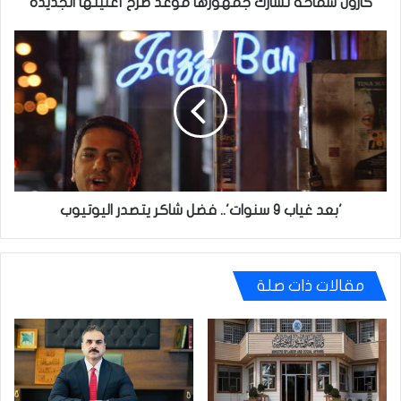
كارول سماحة تشارك جمهورها موعد طرح أغنيتها الجديدة
'بعد
غياب
9
سنوات'..
فضل
شاكر
يتصدر
اليوتيوب
'بعد غياب 9 سنوات'.. فضل شاكر يتصدر اليوتيوب
مقالات ذات صلة