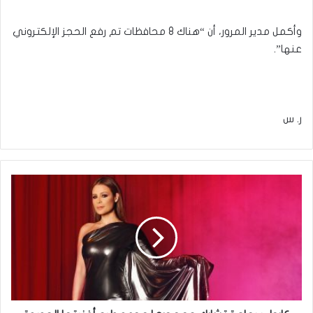
وأكمل مدير المرور، أن “هناك 8 محافظات تم رفع الحجز الإلكتروني
عنها”.
ر. س
كارول
سماحة
تشارك
جمهورها
موعد
طرح
أغنيتها
الجديدة