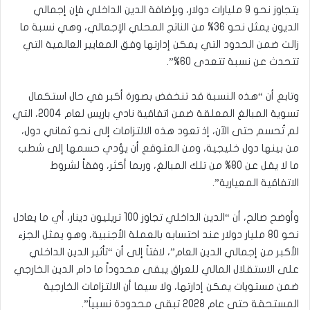
يتجاوز نحو 9 مليارات دولار، وبإضافة الدين الداخلي فإن إجمالي
الديون يمثل نحو 36% من الناتج المحلي الإجمالي، وهي نسبة ما
زالت ضمن الحدود التي يمكن إدارتها وفق المعايير العالمية التي
تتحدث عن نسبة تتعدى 60%”.
وتابع أن “هذه النسبة قد تنخفض بصورة أكبر في حال استكمال
تسوية المبالغ المعلقة ضمن اتفاقية نادي باريس لعام 2004، التي
لم تُحسم حتى الآن، إذ تعود هذه الالتزامات إلى نحو ثماني دول،
من بينها دول خليجية، ومن المتوقع أن يؤدي حسمها إلى شطب
ما لا يقل عن 80% من تلك المبالغ، وربما أكثر، وفقاً لشروط
الاتفاقية المعيارية”.
وأوضح صالح، أن “الدين الداخلي تجاوز 100 تريليون دينار، أي ما يعادل
نحو 80 مليار دولار عند احتسابه بالعملة الأجنبية، وهو يمثل الجزء
الأكبر من إجمالي الدين العام”، لافتاً إلى أن “تأثير الدين الداخلي
على الاستقلال المالي للعراق يبقى محدوداً ما دام الدين الخارجي
ضمن مستويات يمكن إدارتها، ولا سيما أن الالتزامات الخارجية
المستحقة حتى عام 2028 تبقى محدودة نسبياً”.