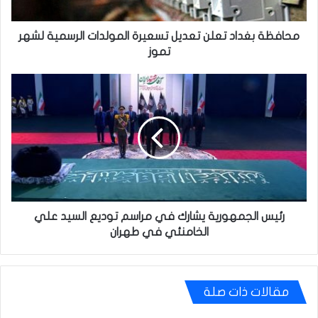
لشهر
تموز
محافظة بغداد تعلن تعديل تسعيرة المولدات الرسمية لشهر
تموز
رئيس
الجمهورية
يشارك
في
مراسم
توديع
السيد
علي
الخامنئي
في
رئيس الجمهورية يشارك في مراسم توديع السيد علي
طهران
الخامنئي في طهران
مقالات ذات صلة