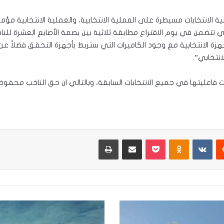
 الانتخابات مسيطرة على العملية الانتخابية، والعملية الانتخابية م
التي تتضمن في يوم الاقتراع مطابقة ثلاثية بين بصمة الأصابع العشرة لل
زة الانتخابية مع وجود الكاميرات التي ستربط بأجهزة التحقق فضلاً عن 
انتخابي”.
ثبتت فاعليتها في جميع الانتخابات السابقة، وبالتالي ان حق الناخب محفوظ
يست
Odnoklassniki
‫Pocket
مشاركة عبر البريد
طباعة
الكهرباء
تعلن