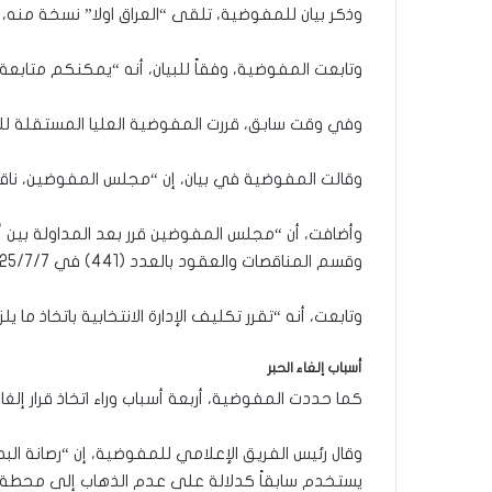
وذكر بيان للمفوضية، تلقى “العراق اولا” نسخة منه، أ
وتابعت المفوضية، وفقاً للبيان، أنه “يمكنكم متابعة 
وفي وقت سابق، قررت المفوضية العليا المستقلة للانتخ
وقالت المفوضية في بيان، إن “مجلس المفوضين، ناقش مـذكرة مكتب رئيس الإدارة 
وأضافت، أن “مجلس المفوضين قرر بعد المداولة بين أع
وقسم المناقصات والعقود بالعدد (441) في 2025/7/7 مرفق مذكرة مكتب رئيس الإدارة الانتخابية بالعدد (ر أ/1317) في 2025/7/8”.
وتابعت، أنه “تقرر تكليف الإدارة الانتخابية باتخاذ ما 
أسباب إلغاء الحبر
كما حددت المفوضية، أربعة أسباب وراء اتخاذ قرار إلغاء
وقال رئيس الفريق الإعلامي للمفوضية، إن “رصانة البط
يستخدم سابقاً كدلالة على عدم الذهاب إلى محطة ثاني