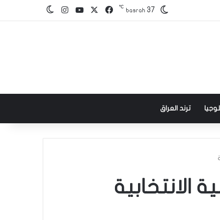
℃
‫X
فيسبوك
‫YouTube
انستقرام
37
الوضع المظلم
basrah
وجيا
ترند العراق
 الانتخابية