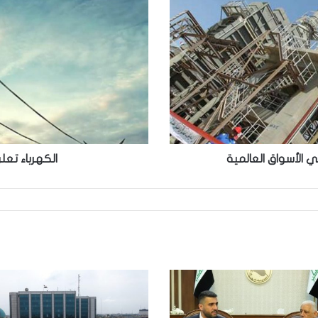
إنتاج
نحو
24.5
ألف
ميغا
واط
 الأسواق العالمية
الكهرباء تعلن إنتاج نح