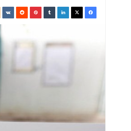
فيسبوك
‫X
لينكدإن
بينتيريست