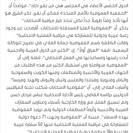
الدول الخمس الأعضاء في المجلس هي من تقرر ذلك”، موضحاً أن
“الجمعية العمومية بالأمم المتحدة ممكن أن تقرر، لكن الفرق هو
أنها تأخذ وقتاً طويلاً جداً لكي تتخذ قرار مراقبة الانتخابات”.
يذكر، أن “المفوضية العليا المستقلة للانتخابات، أفصحت عن وجود
رغبة عربية ودولية للمشاركة في مراقبة العملية الانتخابية”.
وقالت الناطقة باسم المفوضية جمانة الغلاي في تصريح للوكالة
الرسمية، تابعه “العراق أولاً”، إن “الكثير من الدول العربية والاجنبية
أبدت رغبتها ومساعدتها في العمل الانتخابي”، لافتة إلى أن
“المفوضية متواصلة في استقبال الكثير من هذه الطلبات من
الجهات العربية والأجنبية والمنظمات ومنها الكويت والسعودية
واليابان وفنزويلا وفنلندا والفلبين ولبنان واليونان والهند وفرنسا”.
وأشارت الغلاي إلى، أن “مفوضية الانتخابات شكلت لجنة المراقبين
الدوليين برئاسة القاضي رئيس الأدارة الانتخابية عباس فرحان حسن
وتم تنسيق العمل مع وزارة الخارجية بأسماء وعناوين السفارات
العربية والأجنبية وأيضاً المنظمات الدولية وتم تزويد المفوضية
بهذه الاسماء”، مبينة أن “المفوضية وجهت 71 دعوة دولية
للمشاركة في مراقبة العملية الانتخابية منها 52 سفارة عربية
واجنبية و19 منظمة دولية لمراقبة العملية الانتخابية”.