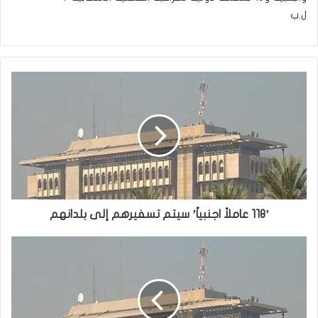
ل.ب
’118
عاملاً
اجنبياً’
سيتم
تسفيرهم
إلى
بلدانهم
’118 عاملاً اجنبياً’ سيتم تسفيرهم إلى بلدانهم
الداخلية:
انتشال
جثة
مسن
معاق
وإنقاذ