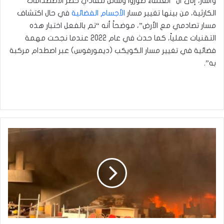
وأشار، إلى أن “العلماء طوروا وسائل لتفادي خطر الاصطدامات
الكارثية، من بينها تغيير مسار
الأجسام الفضائية
في حال اكتشاف
مسار تصادمي مع الأرض”، موضحاً أنه “تم بالفعل اختبار هذه
التقنيات عملياً، كما حدث في عام 2022 عندما نجحت مهمة
فضائية في تغيير مسار الكويكب (ديمورفوس) عبر اصطدام مركبة
به”.
الدفاع
المدني
يسيطر
على
حريق
في
منطقة
النهضة
وسط