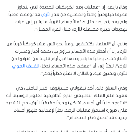
وقال يازيف، إن “عمليات رصد الكويكبات الجديدة التي يتجاوز
قطرها كيلومتراً واحداً والمقتربة من مدار
الأرض
قد توقفت فعلياً،
ولم يعد يتم رصد مثل هذه الأجسام تقريباً، ما يشير إلى غياب
تهديدات كبيرة محتملة للأرض خلال القرن المقبل”.
وتابع، أن “العلماء يكتشفون يومياً نحو اثني عشر كويكباً قريباً من
الأرض، إلا أن أقطار هذه الأجسام تتراوح بين بضعة أمتار وعشرات
الأمتار فقط، وغالباً ما يتم رصدها قبل أيام قليلة من اقترابها من
الأرض”، لافتاً إلى أن “معظم هذه الأجسام تدخل
الغلاف الجوي
للأرض وتحترق فيه، وبالتالي لا تمثل خطراً يُذكر”.
وفي السياق ذاته، أكد نيقولاي جيليزنوف، كبير الباحثين في
معهد علم الفلك التطبيقي التابع لأكاديمية العلوم الروسية، أنه
“لا توجد حالياً أي أجسام تشكل تهديداً حقيقياً للأرض، مع التشديد
على ضرورة استمرار عمليات الرصد، نظراً لإمكانية ظهور أجسام
جديدة قد تحمل خطر الاصطدام”.