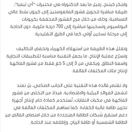
وابتكر كيتنج، زميل ما بعد الدكتوراه في مختبرات “آي ثيمبا”،
طريقة مباشرة لتحويل قشور المانغوستين إلى كربون نشط عالي
المسامية، وذلك من خلال مزج القشور المجففة بكربونات
البوتاسيوم وتسخينها مباشرة إلى 700 درجة مئوية، دون الحاجة
إلى مرحلة تسخين أولي كما في الطرق التقليدية.
وتقلل هذه الطريقة من استهلاك الكهرباء وتخفض التكاليف
وتسرّع عملية الإنتاج، ما يجعل التقنية مناسبة للتطبيقات التجارية
واسعة النطاق. ويكفي من 3 إلى 5 كغ فقط من قشور الفاكهة
لإنتاج مئات المكثفات الفائقة.
ولا تقتصر فائدة هذه التقنية على الجانب الصناعي، بل تمتد
لتشمل الفوائد البيئية والاقتصادية، فبدلا من التخلص من قشور
الفاكهة في مكبات النفايات، تُستخدم كمادة خام لإنتاج أجهزة
تخزين طاقة عالية الكفاءة. كما تساهم المكثفات الفائقة في
دعم استقرار شبكات الطاقة المتجددة من خلال امتصاص الفائض من
الطاقة الشمسية أو طاقة الرياح، وإطلاقه عند الحاجة.