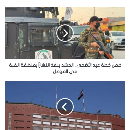
ضمن
خطة
عيد
الأضحى..
الحشد
ينفذ
انتشاراً
بمنطقة
القبة
في
ضمن خطة عيد الأضحى.. الحشد ينفذ انتشاراً بمنطقة القبة
الموصل
في الموصل
التخطيط
تحدد
الجهات
والفئات
المستهدفة
من
استراتيجية
بناء