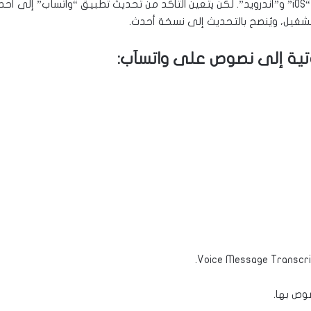
الميزة متاحة لمستخدمي الهواتف العاملة بنظامي “iOS” و”أندرويد”. لكن يتعين التأكد من تحدي
غيل، ويُنصح بالتحديث إلى نسخة أحدث.
تية إلى نصوص على واتسآب:
وص بها.