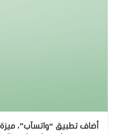
أضاف تطبيق “واتسآب”، ميزة 