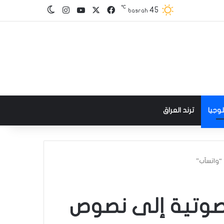
℃
‫X
فيسبوك
‫YouTube
انستقرام
45
الوضع المظلم
basrah
وجيا
ترند العراق
 “واتسآب”
الصوتية إلى نصوص