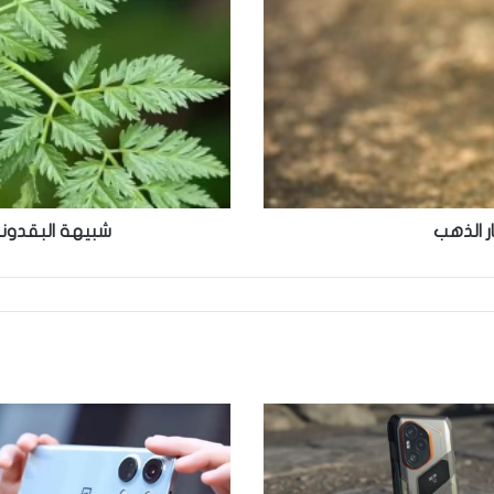
قاتل
فوري
لمن
يتذوقها
ر الذهب
شبيهة البقدونس