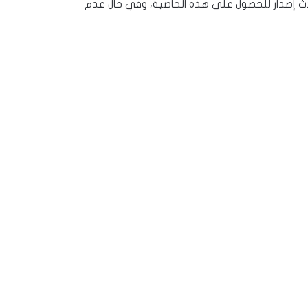
ث تطبيق “واتسآب” إلى أحدث إصدار للحصول على هذه الخاصية، وفي حال عدم