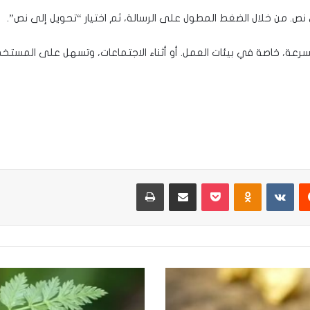
نص. من خلال الضغط المطول على الرسالة، ثم اختيار “تحويل إلى نص”.
ية بسرعة، خاصة في بيئات العمل. أو أثناء الاجتماعات، وتسهل على المس
يست
Odnoklassniki
‫Pocket
مشاركة عبر البريد
طباعة
شبيهة
البقدونس..
احذر