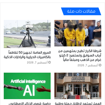
مايك
بومبيو.
-عقوبات
مقالات ذات صلة
الخارجية
الإيرانية
تشمل
وزيري
الدفاع
الحالي
والسابق
ووزير
شرطة الكرخ تطيح بمتهمين من
المرور العامة: تجهيز 50 تقاطعاً
الخزانة
أرباب السوابق وتستعيد 2 كيلو
بالكاميرات الحرارية والرادارات الذكية
ستيفن
غرام من الذهب ومبلغاً مالياً
أغسطس 7, 2026
منوتشين.
أغسطس 7, 2026
العمل تستعد لإطلاق حملة وطنية
دراسة: قصص الذكاء الاصطناعي