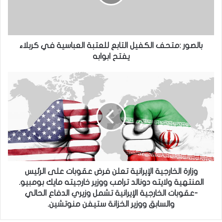
العباسية
في
كربلاء
يفتح
ابوابه
بالصور :متحف الكفيل التابع للعتبة العباسية في كربلاء
يفتح ابوابه
وزارة
الخارجية
الإيرانية
تعلن
فرض
عقوبات
على
الرئيس
المنتهية
ولايته
وزارة الخارجية الإيرانية تعلن فرض عقوبات على الرئيس
دونالد
المنتهية ولايته دونالد ترامب ووزير خارجيته مايك بومبيو.
ترامب
-عقوبات الخارجية الإيرانية تشمل وزيري الدفاع الحالي
ووزير
والسابق ووزير الخزانة ستيفن منوتشين.
خارجيته