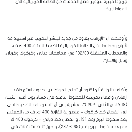
جهوداً كبيرة لتوفير افضل الخدمات من الطاقة الكهربائية الى
المواطنين”.
وأوضحت أن “الاٍرهاب يعاود من جديد لينشر التخريب عبر استهدافه
لأبراج وخطوط نقل الطاقة الكهربائية للضغط الفائق ٤٠٠ ك.ف،
والمحطات المتنقلة ١٣٢/٣٣ في محافظات ديالى وكركوك وكربلاء
وبابل والانبار”.
وأضافت الوزارة أنها “تود أن تعلم المواطنين بحدوث استهداف
ارهابي واعمال تخريبية للخطوط الناقلة في مساء يوم أمس الاثنين
(١٨ كانون الثاني ٢٠٢١ )”، مشيرة إلى أن “استهداف الخطوط ادى
الى انفصال خط كركوك – منصورية الغازية ٤٠٠ ك. ف من الجهتين
بعد سقوط البرج رقم ١٣١، و انفصال خط ديالى – كركوك ٤٠٠ ك.
ف بعد سقوط البرج رقم (٢٣٥- ٢٣٧)، و حرق ثلاث متنقلات في