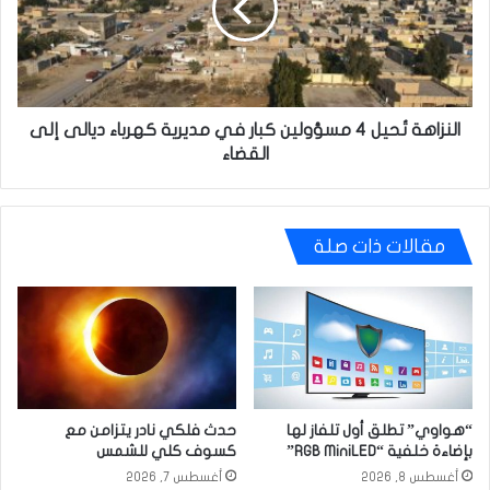
كبار
في
مديرية
كهرباء
ديالى
إلى
النزاهة تُحيل 4 مسؤولين كبار في مديرية كهرباء ديالى إلى
القضاء
القضاء
مقالات ذات صلة
“هواوي” تطلق أول تلفاز لها
حدث فلكي نادر يتزامن مع
بإضاءة خلفية “RGB MiniLED”
كسوف كلي للشمس
أغسطس 8, 2026
أغسطس 7, 2026