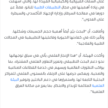
على السمات الفيزيائية والكيميائية الفريدة لها، والتي أسهمت
في زيادة أهميتها في مجال
التطبيقات الطبية
للنانو، فضلاً عن
دورها في معالجة السرطان وإدارة الإجهاد التأكسدي والسيطرة
على العدوى”.
وأضافت، أن “البحث بيّن أيضاً أهمية حجم الجسيمات وشكلها،
وتأثير ذلك في كفاءتها الحيوية وفاعليتها التطبيقية في المجالات
الطبية والعلاجية”.
وأكدت الهيئة، أن “هذا الإنجاز العلمي يأتي في سياق توجهاتها
نحو دعم البحث التطبيقي وتعزيز التعاون العلمي المشترك، بما
يواكب التطورات العالمية ويسهم في خدمة القطاعات الصناعية
والصحية، ويعكس حرصها على الارتقاء بالمستوى العلمي للمراكز
البحثية التابعة لها، واستمرارها في دعم الباحثين وتوفير
البيئة
العلمية
الملائمة للإبداع والابتكار، بما يعزز من مكانة العراق
العلمية”.