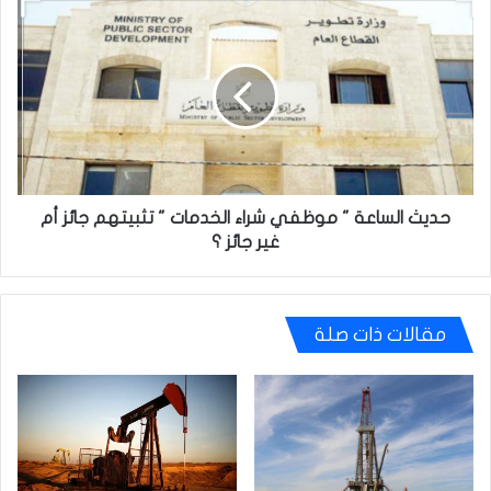
حديث
الساعة
"
موظفي
شراء
الخدمات
"
تثبيتهم
جائز
أم
حديث الساعة " موظفي شراء الخدمات " تثبيتهم جائز أم
غير
غير جائز ؟
جائز
؟
مقالات ذات صلة