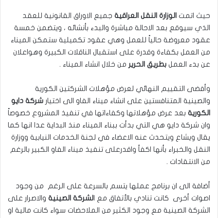
حيث اتمت
الوزارة النقل العراقية
جميع الاوراق القانونية للعقد
الذي سيوقع بعد الاحالة مباشرة والبدء بأنشائه ، ويتضمن خمسة
عقود معروضة حالياً للعمل وهي عقود تكميلية ستمكن الميناء
من العمل بكفاءة وقدرة على استقبال الناقلات الكبيرة وهواعلان
عن بدء العمل
بطريق الحرير
من خلال انشاء الميناء .
وأفضى التقييم النهائي لعرض مؤهلات الشركتين الكورية
والصينية المتنافستين على انشاء ميناء الفاو الى اختيار
شركة دايو
الكورية
بعد عرض مؤهلاتها وكفاءاتها في تنفيذ المشروع خصوصاً
وان شركة دايو هي التي بدأت ببناء الميناء منذ البداية عدا انها كما
يقال ويشاع ويتحدث عنه الاعضاء في لجنة الخدمات النيابية ووزارة
النقل والخبراء بأنها اكفأ واقدرعلى تنفيذ ميناء الفاو الكبير بالرغم
من الانتقادات .
أضافة الى ان برنامج عملها يتسم بالسرعة على الرغم من وجود
اصوات أخرى كانت تنادي بالأتفاق مع ا
لشركة الصينية
والاصرار على
الشركة الصينية مع وجود الكثير من الملاحضات سواء كانت مالية او