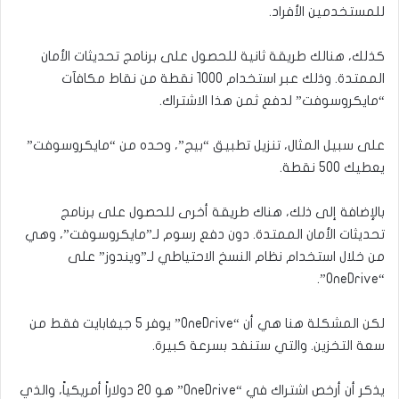
للمستخدمين الأفراد.
كذلك، هنالك طريقة ثانية للحصول على برنامج تحديثات الأمان
الممتدة. وذلك عبر استخدام 1000 نقطة من نقاط مكافآت
“مايكروسوفت” لدفع ثمن هذا الاشتراك.
على سبيل المثال، تنزيل تطبيق “بيج”، وحده من “مايكروسوفت”
يعطيك 500 نقطة.
بالإضافة إلى ذلك، هناك طريقة أخرى للحصول على برنامج
تحديثات الأمان الممتدة. دون دفع رسوم لـ”مايكروسوفت”، وهي
من خلال استخدام نظام النسخ الاحتياطي لـ”ويندوز” على
“OneDrive”.
لكن المشكلة هنا هي أن “OneDrive” يوفر 5 جيغابايت فقط من
سعة التخزين. والتي ستنفد بسرعة كبيرة.
يذكر أن أرخص اشتراك في “OneDrive” هو 20 دولاراً أمريكياً، والذي