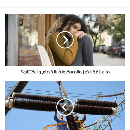
ما
علاقة
الخبز
والمعكرونة
بالفصام
والاكتئاب؟
ما علاقة الخبز والمعكرونة بالفصام والاكتئاب؟
الكهرباء
تتحرك
من
3
محاور
لإنهاء
مشكلة
نقص