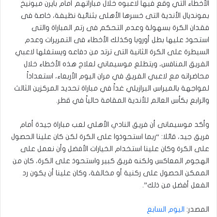
الأخطاء التي وقع فيها لاعبوه خلال مباراتهم أمام بايرن ميونيخ
بمونديال الأندية التى خسرها الأهلى بثنائية نظيفة، خاصة فى
فقدان الكرة بسهولة وعدم التحكم فى رتم المباراة والتى
استحوذ عليها بطل أوروبا وكذلك الأخطاء فى التمريرات وعدم
السيطرة على الكرة الثانية التى ترتد من دفاعه ويستغلها لاعبي
الفريق المنافس، ويتطلع موسيماني لعلاج هذه الأخطاء خلال
محاضراته مع لاعبي الفريق في مران اليوم الأربعاء، استعداداً
لمواجهة بالميراس البرازيلي غداً في مباراة تحديد المركزين الثالث
والرابع بكأس العالم للأندية المقامة حالياً في قطر.
وأكد موسيمانى أن فريق النادي الأهلي لعب مباراة جيدة أمام
فريق جيد، قائلا: “ربما استحوذوا على الكرة لكن كان علينا الحصول
على الكرة وكان علينا استخدام الخيارات الأفضل وأن نعمل على
الهجوم المعاكس ولكنه فريق كبير واستحوذ على الكرة، كان من
الممكن الحصول على ركنية أو مخالفة، وكان علينا أن يكون رد
الفعل أفضل من ذلك”.
المصدر:
اليوم السابع