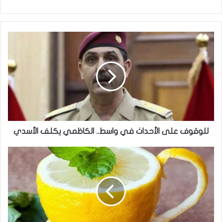
للوقوف
على
الأحداث
في
واسط..
الكاظمي
يكلف
الأسدي
للوقوف على الأحداث في واسط.. الكاظمي يكلف الأسدي
الليمون
والماء
الساخن
وصفة
سحرية