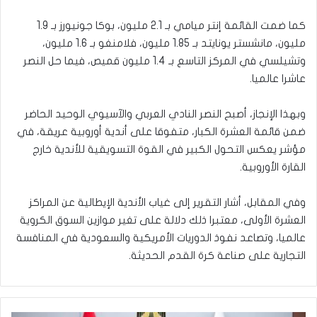
كما ضمت القائمة إنتر ميامي بـ 2.1 مليون، بوكا جونيورز بـ 1.9
مليون، مانشستر يونايتد بـ 1.85 مليون، فلامنغو بـ 1.6 مليون،
وتشيلسي في المركز التاسع بـ 1.4 مليون قميص، فيما حل النصر
عاشرا عالميا.
وبهذا الإنجاز، أصبح النصر النادي العربي والآسيوي الوحيد الحاضر
ضمن قائمة العشرة الكبار، متفوقا على أندية أوروبية عريقة، في
مؤشر يعكس التحول الكبير في القوة التسويقية للأندية خارج
القارة الأوروبية.
وفي المقابل، أشار التقرير إلى غياب الأندية الإيطالية عن المراكز
العشرة الأولى، معتبرا ذلك دلالة على تغير موازين السوق الكروية
عالميا، وتصاعد نفوذ الدوريات الأمريكية والسعودية في المنافسة
التجارية على صناعة كرة القدم الحديثة.