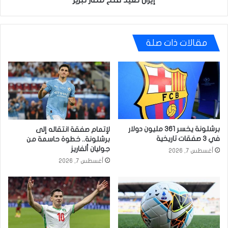
إيران تعيد فتح مطار تبريز
مقالات ذات صلة
برشلونة يخسر 361 مليون دولار
لإتمام صفقة انتقاله إلى
في 3 صفقات تاريخية
برشلونة.. خطوة حاسمة من
جوليان ألفاريز
أغسطس 7, 2026
أغسطس 7, 2026