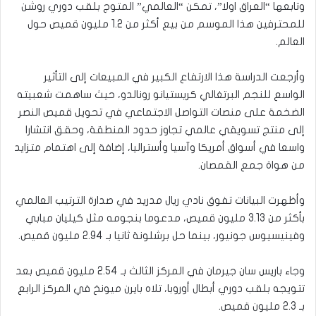
وتابعها “العراق اولا”، تمكن “العالمي” المتوج بلقب دوري روشن
للمحترفين هذا الموسم من بيع أكثر من 1.2 مليون قميص حول
العالم.
وأرجعت الدراسة هذا الارتفاع الكبير في المبيعات إلى التأثير
الواسع للنجم البرتغالي كريستيانو رونالدو، حيث ساهمت شعبيته
الضخمة على منصات التواصل الاجتماعي في تحويل قميص النصر
إلى منتج تسويقي عالمي تجاوز حدود المنطقة، وحقق انتشارا
واسعا في أسواق أمريكا وآسيا وأستراليا، إضافة إلى اهتمام متزايد
من هواة جمع القمصان.
وأظهرت البيانات تفوق نادي ريال مدريد في صدارة الترتيب العالمي
بأكثر من 3.13 مليون قميص، مدعوما بنجومه مثل كيليان مبابي
وفينيسيوس جونيور، بينما حل برشلونة ثانيا بـ 2.94 مليون قميص.
وجاء باريس سان جيرمان في المركز الثالث بـ 2.54 مليون قميص بعد
تتويجه بلقب دوري أبطال أوروبا، تلاه بايرن ميونخ في المركز الرابع
بـ 2.3 مليون قميص.