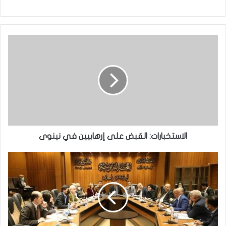
الاستخبارات:
القبض
على
إرهابيين
في
نينوى
الاستخبارات: القبض على إرهابيين في نينوى
اللجنة
القانونية
تكشف
عن
موعد
تعديل
قانون