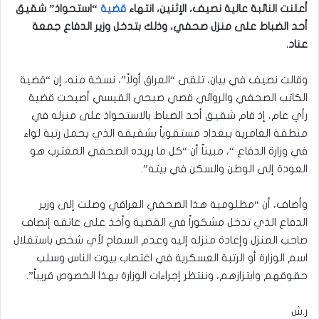
أعلنت النائبة عالية نصيف، الإثنين، انتهاء
قضية
“استحواذ” شقيق
أحد الضباط على منزل صحفي، وذلك بتدخل وزير الدفاع جمعة
عناد.
وقالت نصيف في بيان، تلقى “العراق أولاً”، نسخة منه، إن “قضية
الكاتب الصحفي والروائي قصي صبحي القيسي أصبحت قضية
رأي عام، إذ قام شقيق أحد الضباط بالاستحواذ على منزله في
منطقة العامرية ببغداد مستقوياً بشقيقه الذي يحمل رتبة لواء
في وزارة الدفاع “، مبيناً أن “كل ما يريده الصحفي المغترب هو
العودة إلى الوطن والسكن في بيته”.
وأضاف، أن “مظلومية هذا الصحفي العراقي وصلت إلى وزير
الدفاع الذي تدخل مشكوراً في القضية وأخذ على عاتقه إنصاف
صاحب المنزل وإعادة منزله إليه وعدم السماح لأي شخص باستغلال
اسم الوزارة أو الرتبة العسكرية في اغتصاب بيوت الناس وسلب
حقوقهم وابتزازهم، وننتظر إجراءات الوزارة بهذا الخصوص قريباً”.
ر.ش