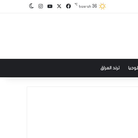
℃
‫X
فيسبوك
‫YouTube
انستقرام
36
الوضع المظلم
basrah
وجيا
ترند العراق