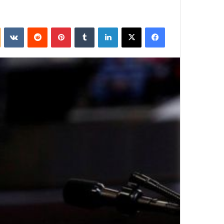
فيسبوك
‫X
لينكدإن
بينتيريست