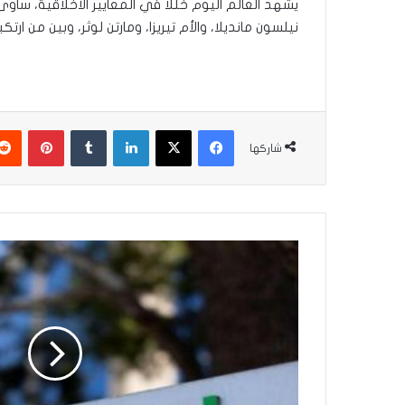
يشهد العالم اليوم خللًا في المعايير الأخلاقية، سا
نيلسون مانديلا، والأم تيريزا، ومارتن لوثر، وبين من ار
فيسبوك
‫X
لينكدإن
بينتير
شاركها
غوغل
تطلق
ميزة
جديدة
مدعومة
بالذكاء
الاصطناعي