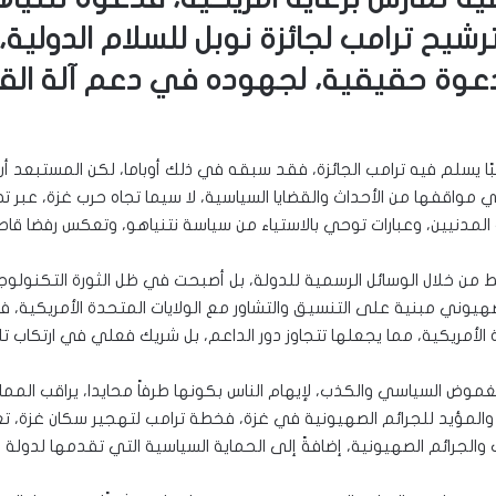
شيح ترامب لجائزة نوبل للسلام الدولية، ل
عوة حقيقية، لجهوده في دعم آلة القت
ًا يسلم فيه ترامب الجائزة، فقد سبقه في ذلك أوباما، لكن المستبعد أن
مواقفها من الأحداث والقضايا السياسية، لا سيما تجاه حرب غزة، عبر تص
لمدنيين، وعبارات توحي بالاستياء من سياسة نتنياهو، وتعكس رفضا قاطع
ن خلال الوسائل الرسمية للدولة، بل أصبحت في ظل الثورة التكنولوج
لصهيوني مبنية على التنسيق والتشاور مع الولايات المتحدة الأمريكية،
ة الأمريكية، مما يجعلها تتجاوز دور الداعم، بل شريك فعلي في ارتكاب تل
موض السياسي والكذب، لإيهام الناس بكونها طرفاً محايدا، يراقب الممار
 والمؤيد للجرائم الصهيونية في غزة، فخطة ترامب لتهجير سكان غزة، تع
 والجرائم الصهيونية، إضافةً إلى الحماية السياسية التي تقدمها لدولة ا