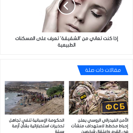
من
'الشقيقة'
تعرف
على
المسكنات
الطبيعية
إذا كنت تعاني من 'الشقيقة' تعرف على المسكنات
الطبيعية
مقالات ذات صلة
الأمن الفيدرالي الروسي يعلن
الحكومة الإسبانية تنفي تجاهل
إحباط مخطط لاستهداف منشآت
تحذيرات استخباراتية بشأن أزمة
في القرم واعتقال شخصين
سبتة