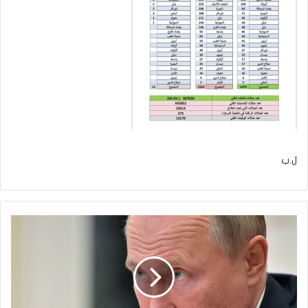
ل.ب
إيلون
ماكس
يدعو
الرئيس
الروسي
للدردشة
عير