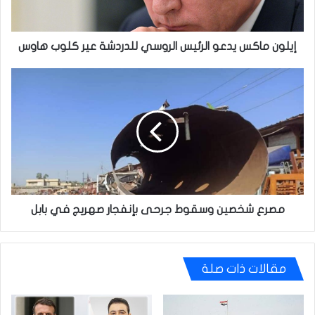
كلوب
هاوس
إيلون ماكس يدعو الرئيس الروسي للدردشة عير كلوب هاوس
مصرع
شخصين
وسقوط
جرحى
بإنفجار
صهريج
في
بابل
مصرع شخصين وسقوط جرحى بإنفجار صهريج في بابل
مقالات ذات صلة