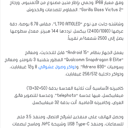
وفق معيار IP68. وحمي بإطار متين مصنوع من الألمنيوم، وزجاج
“Gorilla Glass Victus 2”. المقاوم للصدمات والخدوش.
وشاشته جاءت من نوع “LTPO AMOLED”، مقاس 6.78 بوصة، دقة
عرضها (2400/1080) بيكسل. ترددها 144 هيرتز، معدل سطوعها
يصل إلى 2500 شمعة/م تقريباً.
يعمل الجهاز بنظام “Android 15” قابل للتحديث، ومعالج
“Qualcomm Snapdragon 8 Elite” المطور بتقنية 3 نانومتر، ومعالج
رسوميات “Adreno 830”. و
ذواكر وصول عشوائي
8 و12 غيغابايت،
وذواكر داخلية 256/512 غيغابايت.
كاميرته الأساسية أتت ثلاثية العدسة بدقة (50+32+13)
ميغابيكسل، فيها عدسة “telephoto”. وعدسة للتصوير فائق
العرض، وكاميرته الأمامية. أتت بدقة 32 ميغابيكسل.
وحصل الهاتف على منفذين لشرائح الاتصال، ومنفذ 3.5 ملم
للسماعات، ومنفذ USB Type-C. وشريحة NFC، وماسح لبصمات