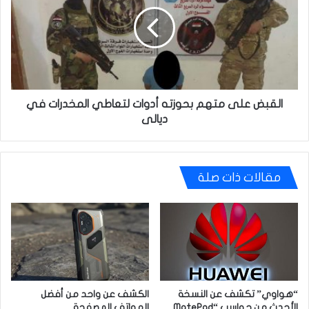
متهم
بحوزته
أدوات
لتعاطي
المخدرات
في
ديالى
القبض على متهم بحوزته أدوات لتعاطي المخدرات في
ديالى
مقالات ذات صلة
“هواوي” تكشف عن النسخة
الكشف عن واحد من أفضل
الأحدث من حواسب “MatePad
الهواتف المصفحة