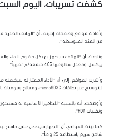
كشفت تسريبات، اليوم السبت،
وأفادت مواقع وصفحات إنترنت، أن “الهاتف الجديد من فئة “Galaxy A” سيكون قادراً ع
من الفئة المتوسطة”.
بيكسل. ومعدل سطوعها 405 شمعة/م تقريباً”.
للتوسيع عبر بطاقات microSDXC، ومعالج رسوميات Adreno 642L”.
وتقنيات HDR”.
كما بيّنت المواقع، أن “الجهاز سيحصل على ماسح لبص
شاحن سريع باستطاعة 25 واطاً”.