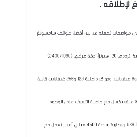
لإطلاقه .
لى مواصفات تجعله من بين أفضل هواتف سامسونغ
وتابعت، أن “الهاتف سيجهز بهيكل مقاوم للماء والغبار وفق معايير IP67 ، وزنه 189 غ. وشاشة Super AMOLED بمقاس 6.5 بوصة، ترددها 120 هيرتزاً، دقة عرضها (2400/1080)
وأشارت المواقع، إلى أن “الأداء الممتاز له سيضمنه معالج Qualcomm Snapdragon 778G 5G الحديث، وذواكر وصول عشوائي 6 و8 غيغابايت. وذواكر داخلية 128 و256 غيغابايت قابلة
وأوضحت، أنه بالنسبة “للكاميرا الأساسية له فستكون بأربع عدسات بدقة (64+12+5+5) ميغابيكسل. والكاميرا الأمامية بدقة 32 ميغابيكسل مع خاصية التعرف على الوجوه
، وشريحة NFC، ومنفذ USB Type-C 2.0. وبطارية بسعة 4500 ميلي أمبير تعمل مع