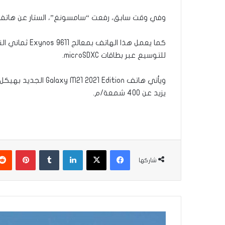
وفي وقت سابق، رفعت “سامسونغ”، الستار عن هاتفها الأحدث من الفئة المتوسطة “M” 
للتوسيع عبر بطاقات microSDXC.
يزيد عن 400 شمعة/م.
فيسبوك
‫X
لينكدإن
بينتير
شاركها
الخطوط