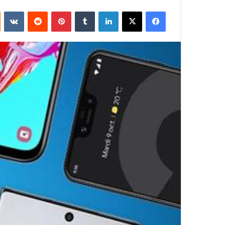
فيسبوك
‫X
لينكدإن
بينتيريست