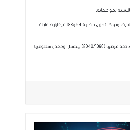
كما يعمل هذا الهاتف بمعالج Exynos 9611 ثماني النوى، ومعالج رسوميات Mali-G72 MP3، وذواكر وصول عشوائي 4 و6 غيغابايت. وذواكر تخزين داخلية 64 و128 غيغابايت قابلة
ويأتي هاتف Galaxy M21 2021 Edition الجديد بهيكل مقاوم للرطوبة والغبار، مجهز بشاشة Super AMOLED بمقاس 6.4 بوصة. دقة عرضها (2340/1080) بيكسل، ومعدل سطوعها