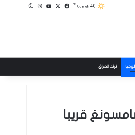
℃
‫X
فيسبوك
‫YouTube
انستقرام
40
الوضع المظلم
basrah
وجيا
ترند العراق
امسونغ قريبا