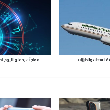
يحملها
اليوم
لمواليد
برج
الميزان...توقعات
الأبراج
14/8/2021
مفاجأت يحملها اليوم لمواليد ب