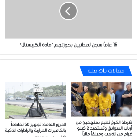
لمدانيين
بحوزتهم
’مادة
الكريستال’
15 عاماً سجن لمدانيين بحوزتهم ’مادة الكريستال’
مقالات ذات صلة
شرطة الكرخ تطيح بمتهمين من
المرور العامة: تجهيز 50 تقاطعاً
أرباب السوابق وتستعيد 2 كيلو
بالكاميرات الحرارية والرادارات الذكية
غرام من الذهب ومبلغاً مالياً