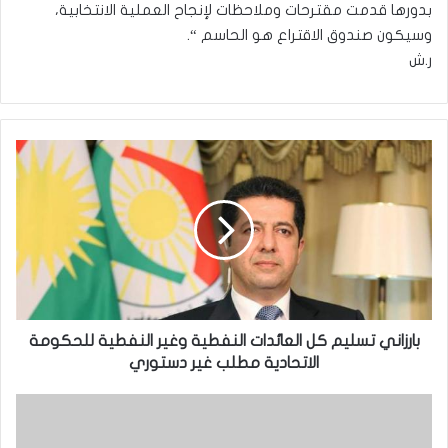
بدورها قدمت مقترحات وملاحظات لإنجاح العملية الانتخابية،
وسيكون صندوق الاقتراع هو الحاسم “.
ر.ش
بارزاني
تسليم
كل
العائدات
النفطية
وغير
النفطية
للحكومة
الاتحادية
مطلب
بارزاني تسليم كل العائدات النفطية وغير النفطية للحكومة
غير
الاتحادية مطلب غير دستوري
دستوري
15
عاماً
سجن