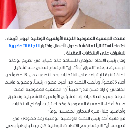
عقدت الجمعية العمومية اللجنة الأولمبية الوطنية اليوم الأربعاء،
اجتماعاً استثنائياً لمناقشة جدول الأعمال واختيار
اللجنة التحضيرية
للاشراف على الانتخابات المقبلة .
وقال رئيس الاتحاد العراقي للسباحة خالد كبيان، في تصريح لوكالة
الرسمية، تابعته “العراق أولاً”، إن” الاجتماع تمخض عنه تشكيل
لجنة ثلاثية للإشراف على الانتخابات بعد التصويت من 16 عضواً من
أصل 25عضواً، وتألفت اللجنة من أكرم عطوان رئيساً، وعضوية قاسم
الخاقاني و ازاد حسن قادر” مبيناً أن” الجمعية العمومية أعطت
للجنة جميع الصلاحيات لإدارة شؤون الأولمبية التشغيلية وتدقيق
هلية أعضاء الجمعية العمومية وكذلك ترتيب أوضاع الانتخابات
وأقامتها خلال فترة لاتتجاوز الخمسين يوماً”.
من جانبه أكد رئيس اللجنة الاولمبية الوطنية رعد حمودي في
تصريحه، أن” الاجتماع مع الاتحادات الوطنية كان جيداً وإيجابياً وهي