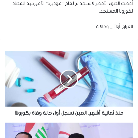
أعطت الضوء الأخضر لاستخدام لقاح “موديرنا” الأميركية المضاد
لكورونا المستجد.
العراق أولاً _ وكالات
منذ
ثمانية
أشهر..
الصين
تسجل
أول
حالة
وفاة
بكورونا!
منذ ثمانية أشهر.. الصين تسجل أول حالة وفاة بكورونا!
وزير
الصحة: