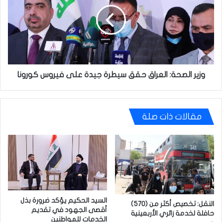
العراق
حقق
سيطرة
جيدة
على
فيروس
كورونا
وزير الصحة: العراق حقق سيطرة جيدة على فيروس كورونا
مقالات ذات صلة
السيد الحكيم يؤكد ضرورة بذل
النقل: تخصيص أكثر من (570)
أقصى الجهود في تقديم
حافلة لخدمة زائري الأربعينية
الخدمات للمواطنين