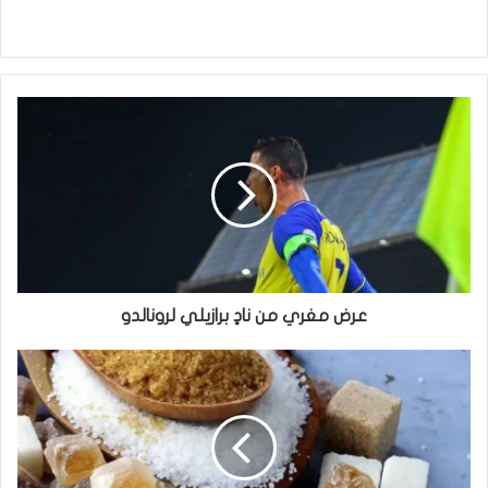
عرض
مغري
من
نادٍ
برازيلي
لرونالدو
عرض مغري من نادٍ برازيلي لرونالدو
تعرف
إلى
المخاطر
المباشرة
لبدائل
السكر