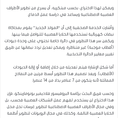
ويمكن لهذا الاختراع، بحسب مبتكريه، أن يسرع من تطوير الأطراف
العصبية الاصطناعية ويساعد في دراسة عمل الدماغ.
وأشارت الخدمة الصحفية إلى أن “المولد الجديد” يقوم بمحاكاة
نبضات كهربائية تستخدمها الخلايا العصبية للتواصل فيما بينها.
ويكمن سر هذا التطوير في دائرة خاصة تحتوي على وحدة ديودات
(أقطاب موجبة) غير متناظرة. ويمكن تعديل تردد نبضاتها عن طريق
تغيير معايير الدائرة التذبذبية.
أما شكل الإشارة فيتم تعديله من خلال إضافة أو إزالة الديودات
(الأقطاب). ويعد تصميم هذا التطوير أبسط مرتين من النماذج
المماثلة لأنه يتكون من 7 عناصر بدلا من 14 عنصرا.
وحسب فريق البحث برئاسة البروفيسور فلاديمير بونومارينكو، فإن
هذا الاختراع لن يستخدم لفهم عمل الشبكات العصبية فحسب، بل
وفي مجال الأطراف العصبية الاصطناعية لتطوير غرسات تحل محل
الخلايا العصبية التالفة، وكذلك في مجال الروبوتات لتطوير أنظمة