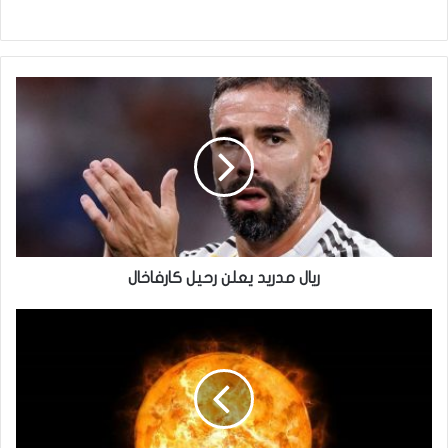
ريال
مدريد
يعلن
رحيل
كارفاخال
ريال مدريد يعلن رحيل كارفاخال
أحجامها
كبيرة..
ظهور
بقع
خطيرة
على
سطح