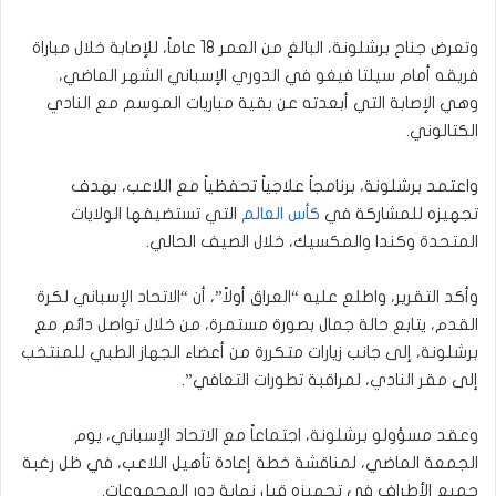
وتعرض جناح برشلونة، البالغ من العمر 18 عاماً، للإصابة خلال مباراة
فريقه أمام سيلتا فيغو في الدوري الإسباني الشهر الماضي،
وهي الإصابة التي أبعدته عن بقية مباريات الموسم مع النادي
الكتالوني.
واعتمد برشلونة، برنامجاً علاجياً تحفظياً مع اللاعب، بهدف
تجهيزه للمشاركة في
كأس العالم
التي تستضيفها الولايات
المتحدة وكندا والمكسيك، خلال الصيف الحالي.
وأكد التقرير، واطلع عليه “العراق أولاً”، أن “الاتحاد الإسباني لكرة
القدم، يتابع حالة جمال بصورة مستمرة، من خلال تواصل دائم مع
برشلونة، إلى جانب زيارات متكررة من أعضاء الجهاز الطبي للمنتخب
إلى مقر النادي، لمراقبة تطورات التعافي”.
وعقد مسؤولو برشلونة، اجتماعاً مع الاتحاد الإسباني، يوم
الجمعة الماضي، لمناقشة خطة إعادة تأهيل اللاعب، في ظل رغبة
جميع الأطراف في تجهيزه قبل نهاية دور المجموعات.