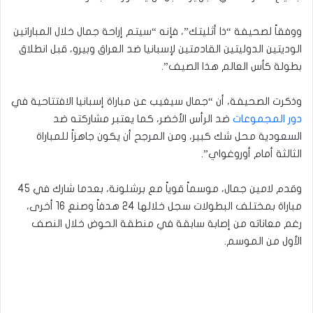
ووفقاً لصحيفة “ذا أثليتك”، فإنه “سيتم إراحة جمال خلال المباراتين
الوديتين الدوليتين القادمتين لإسبانيا ضد العراق وبيرو، قبل انطلاق
بطولة كأس العالم هذا الصيف”.
وذكرت الصحيفة، أن “جمال سيغيب عن مباراة إسبانيا الافتتاحية في
دور المجموعات
ضد الرأس الأخضر، كما يعتبر مشاركته ضد
السعودية محل شك كبير، ومن المرجح أن يكون جاهزاً للمباراة
الثالثة أمام أوروغواي”.
وقدم لامين جمال، موسماً قوياً مع برشلونة، بعدما شارك في 45
مباراة بمختلف البطولات سجل خلالها 24 هدفاً وصنع 16 أخرى،
رغم معاناته من إصابة سابقة في منطقة الحوض خلال النصف
الأول من الموسم.