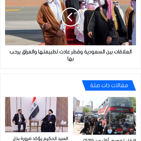
السعودية
وقطر
عادت
لطبيعتها
والعراق
يرحب
بها
العلاقات بين السعودية وقطر عادت لطبيعتها والعراق يرحب
بها
مقالات ذات صلة
السيد الحكيم يؤكد ضرورة بذل
النقل: تخصيص أكثر من (570)