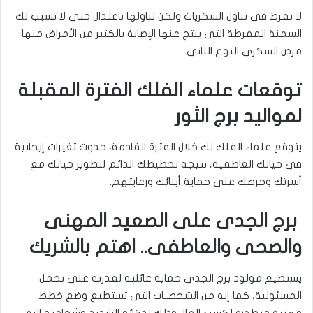
لا تفرط فى تناول السكريات ولكن تناولها باعتدال حتى لا تسبب لك
السمنة المفرطة التى ينتج عنها الإصابة بالكثير من الأمراض منها
مرض السكرى النوع الثانى.
توقعات علماء الفلك الفترة المقبلة
لمواليد برج الثور
يتوقع علماء الفلك لك خلال الفترة القادمة، حدوث تغيرات إيجابية
في حياتك العاطفية، نتيجة تخطيطك الدائم لتطوير حياتك مع
أسرتك وحرصك على حماية أبنائك ورعايتهم.
برج الجدى على الصعيد المهنى
والصحى والعاطفى.. اهتم بالشريك
يستطيع مولود برج الجدى حماية عائلته لقدرته على تحمل
المسئولية، كما إنه من الشخصيات التى تستطيع وضع خطط
مهنية متطورة لكسب المال وذلك لذكائه الشديد وشجاعته التى