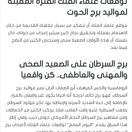
توقعات علماء الفلك الفترة المقبلة
لمواليد برج الحوت
يتوقع علماء الفلك أن تتمكن من نسيان علاقتك القديمة من خلال
الاهتمام بعملك وتحقيق نجاح كبير سيثير إعجاب من حولك، ذكر
نفسك أن هذه الأوقات الصعبة ستمر وستجنى الكثير من النضج
فيما بعد.
برج السرطان على الصعيد الصحى
والمهنى والعاطفى.. كن واقعيا
الرومانسية والحس المرهف أبرز الصفات التى تميز مواليد برج
السرطان، فهو برج حالم لدرجة أنه احيانا يكون غير واقعى بالمرة،
بالإضافة إلى حبه الشديد لأسرته وارتباطه بها، لكن مولود السرطان
يصعب السيطرة عليه وقت الغضب فقد يرتكب الكثير من الحماقات
ومن مشاهير برج السرطان النجم الأمريكي جونى ديب، وفي إطار
هذا السياق يقدم “اليوم السابع” توقعات علماء الفلك لأصحاب برج