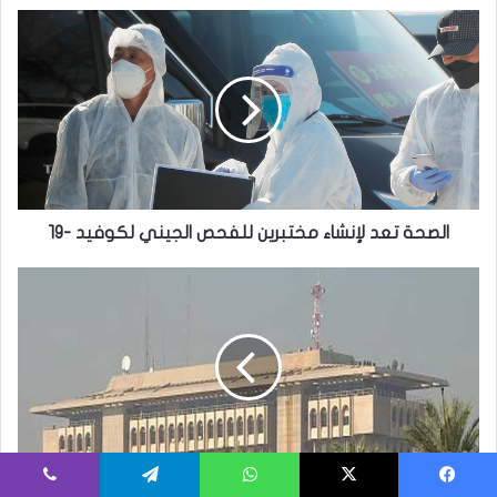
الصحة
تعد
لإنشاء
مختبرين
للفحص
الجيني
لكوفيد
-19
الصحة تعد لإنشاء مختبرين للفحص الجيني لكوفيد -19
’118
عاملاً
اجنبياً’
سيتم
تسفيرهم
إلى
بلدانهم
’118 عاملاً اجنبياً’ سيتم تسفيرهم إلى بلدانهم
يسبوك
‫X
واتساب
تيلقرام
ڤايبر