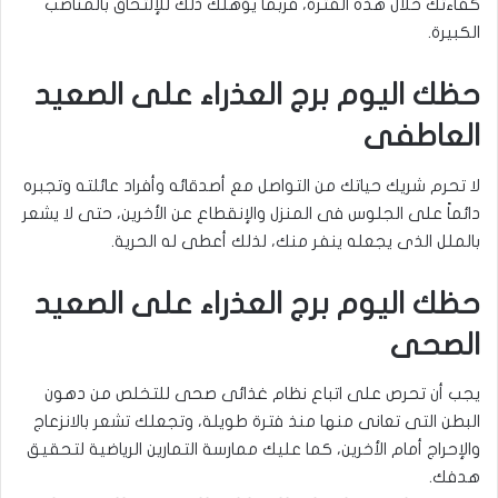
كفاءتك خلال هذه الفترة، فربما يؤهلك ذلك للإلتحاق بالمناصب
الكبيرة.
حظك اليوم برج العذراء على الصعيد
العاطفى
لا تحرم شريك حياتك من التواصل مع أصدقائه وأفراد عائلته وتجبره
دائماً على الجلوس فى المنزل والإنقطاع عن الأخرين، حتى لا يشعر
بالملل الذى يجعله ينفر منك، لذلك أعطى له الحرية.
حظك اليوم برج العذراء على الصعيد
الصحى
يجب أن تحرص على اتباع نظام غذائى صحى للتخلص من دهون
البطن التى تعانى منها منذ فترة طويلة، وتجعلك تشعر بالانزعاج
والإحراج أمام الأخرين، كما عليك ممارسة التمارين الرياضية لتحقيق
هدفك.