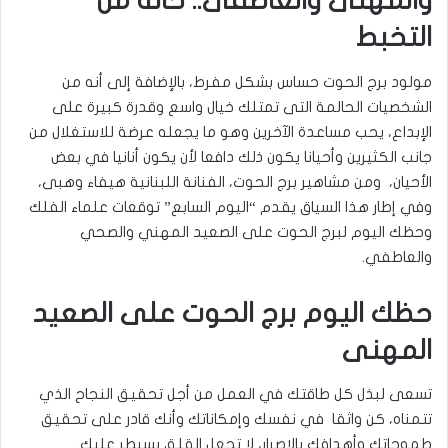
والمهنى والعاطفى.. حالة من
التخبط
مولود برج الحوت حساس بشكل مفرط، بالإضافة إلى أنه من
الشخصيات الحالمة التى تمتلك خيال واسع وقدرة كبيرة على
الإبداع، يحب مساعدة الآخرين وهو ما يجعله عرضة للاستغلال من
جانب الكثيرين وأحيانا يكون ذلك دافعا لأن يكون أنانيا في بعض
الأحيان، ومن مشاهير برج الحوت، الفنانة اللبنانية هيفاء وهبى،
وفي إطار هذا السياق يقدم “اليوم السابع” توقعات علماء الفلك
وحظك اليوم لبرج الحوت على الصعيد المهني والصحي
والعاطفي.
حظك اليوم برج الحوت على الصعيد
المهنى
تسعى لبذل كل طاقتك في العمل من أجل تحقيق النجاح الذي
تتمناه، كن واثقا في نفسك وإمكاناتك وأنك قادر على تحقيق
طموحاتك وأهدافك بالإصرار، لا تجعل القلق يسيطر عليك .