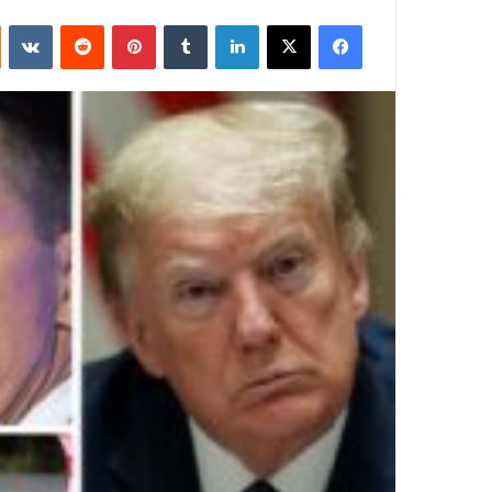
فيسبوك
‫X
لينكدإن
بينتيريست