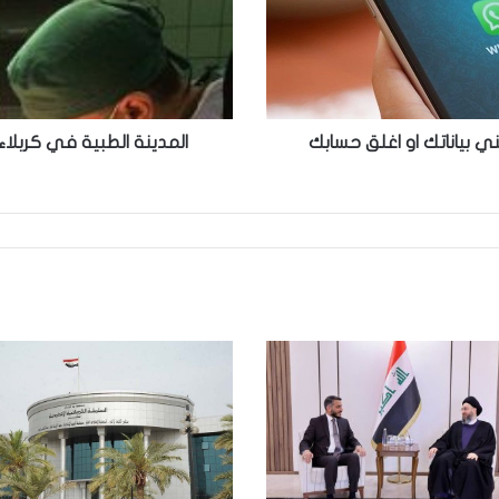
من
فك
ورقبة
امرأة
كبيرة!
بياناتك او اغلق حسابك
المدينة الطبية في كربلاء