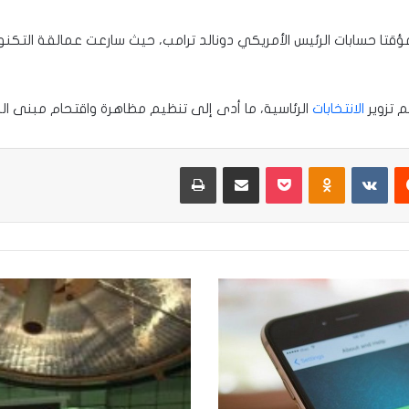
قتا حسابات الرئيس الأمريكي دونالد ترامب، حيث سارعت عمالقة التكنولو
 تزوير
الانتخابات
الرئاسية، ما أدى إلى تنظيم مظاهرة واقتحام مبنى الك
يست
Odnoklassniki
‫Pocket
مشاركة عبر البريد
طباعة
المدينة
الطبية
في
كربلاء..
استئصال
ورم
سلطاني