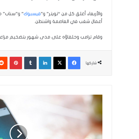
والأربعاء أغلق كل من “تويتر” و”
فيسبوك
” و”سناب” مؤ
أعمال شغب في العاصمة واشنطن.
وقام ترامب وحلفاؤه على مدى شهور بتضخيم مزاعم
فيسبوك
‫X
لينكدإن
بينتير
شاركها
سياسة
خصوصية
جديدة
تطلقها
وتساب
اعطني
بياناتك