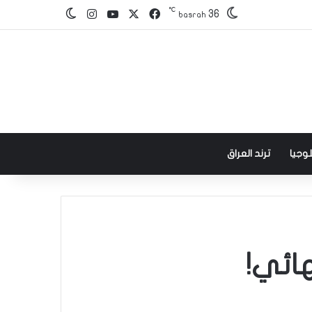
℃
‫X
فيسبوك
‫YouTube
انستقرام
36
الوضع المظلم
basrah
وجيا
ترند العراق
ائي!