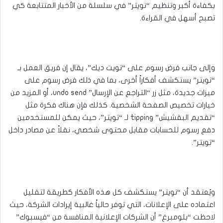
بكفاءة أكبر وتنظيم “تويتر” في سلسلة من الأخبار المتتابعة كي
تصبح أسهل في القراءة.
وإلى جانب فرض رسوم على “تويت ديك”، يقال إن فريق العمل بـ
“تويتر” يستكشف أفكاراً أخرى، بما في ذلك فرض رسوم على
ميزات جديدة، مثل زر “التراجع عن الإرسال” undo send، أو المزيد من
خيارات تخصيص الصفحة الشخصية. كذلك فإن هناك فكرة مثل
“تقديم البقشيش” tipping لـ “تويتر”، حيث يمكن للمستخدمين
دفع رسوم للحسابات مقابل محتوى شخصي، نقلاً عن مصادر داخل
“تويتر”.
ويُعتقد أن “تويتر” يستكشف كل هذه الأفكار كطريقة لتقليل
اعتماده على الإعلانات، التي توفر حالياً غالبية إيرادات الشركة، حيث
لاحظت “بلومبرغ” أن الشركات الإعلانية المنافسة من “فيسبوك”