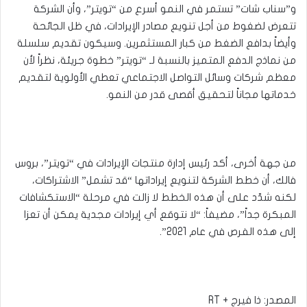
و”سناب شات” تستمر في النمو أسرع من “تويتر”، وأن الشركة
تتعرض لضغوط من أجل تنويع مصادر الإيرادات، في ظل الجائحة
وأيضاً بدافع الضغط من كبار المستثمرين. وسيكون تقديم سلسلة
من نماذج الدفع المتميز بالنسبة لـ “تويتر” خطوة جريئة، نظراً لأن
معظم شركات وسائل التواصل الاجتماعي تعطي الأولوية لتقديم
خدماتها مجاناً لتحقيق أقصى قدر من النمو.
من جهة أخرى، أكد رئيس إدارة منتجات الإيرادات في “تويتر”، بروس
فالك، أن خطط الشركة لتنويع إيراداتها “قد تشمل” الاشتراكات،
لكنه شدّد على أن هذه الخطط لا زالت في مرحلة “الاستكشافات
المبكرة جداً”، مضيفاً: “لا نتوقع أي إيرادات مجدية يمكن أن تعزا
إلى هذه الفرص في عام 2021”.
المصدر: ذا فيرج + RT