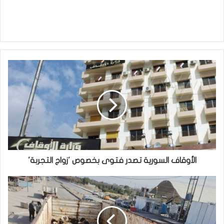
الأوقاف
السورية
تصدر
فتوى
بخصوص
'زواج
التجربة'
الأوقاف السورية تصدر فتوى بخصوص 'زواج التجربة'
الاستخبارات
تضبط
عملية
تهريب
لمئات