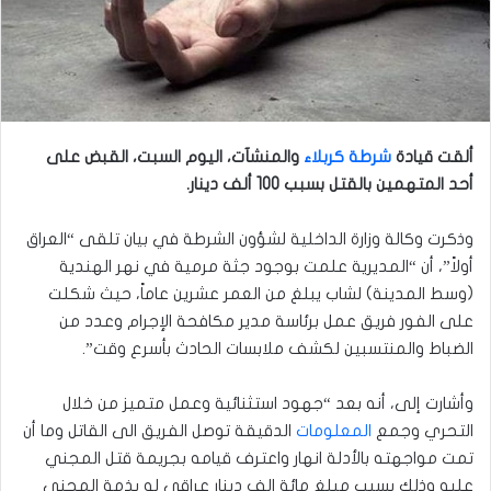
ألقت قيادة
شرطة كربلاء
والمنشآت، اليوم السبت، القبض على
أحد المتهمين بالقتل بسبب 100 ألف دينار.
وذكرت وكالة وزارة الداخلية لشؤون الشرطة في بيان تلقى “العراق
أولاً”، أن “المديرية علمت بوجود جثة مرمية في نهر الهندية
(وسط المدينة) لشاب يبلغ من العمر عشرين عاماً، حيث شكلت
على الفور فريق عمل برئاسة مدير مكافحة الإجرام وعدد من
الضباط والمنتسبين لكشف ملابسات الحادث بأسرع وقت”.
وأشارت إلى، أنه بعد “جهود استثنائية وعمل متميز من خلال
التحري وجمع
المعلومات
الدقيقة توصل الفريق الى القاتل وما أن
تمت مواجهته بالأدلة انهار واعترف قيامه بجريمة قتل المجني
عليه وذلك بسبب مبلغ مائة الف دينار عراقي له بذمة المجنى