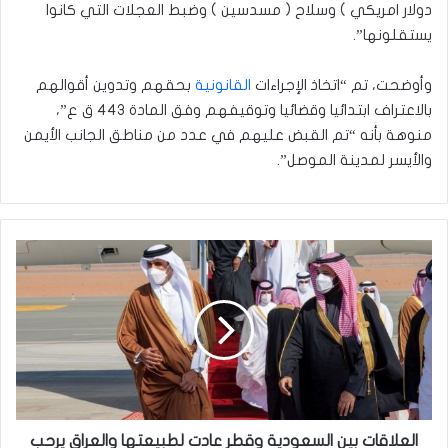
دولار امريكي ) وسلاح ( مسدسين ) وضبط العجلات التي كانوا
يستقلونها”.
وأوضحت، تم “اتخاذ الإجراءات
القانونية
بحقهم وتدوين أقوالهم
بالاعتراف ابتدائيا وقضائيا وتوقيفهم وفق المادة ٤٤٣ ق ع”،
منوهة بأنه “تم القبض عليهم في عدد من مناطق الجانب الأيمن
والأيسر لمدينة الموصل”.
العلاقات
بين
السعودية
وقطر
عادت
لطبيعتها
والعراق
يرحب
بها
العلاقات بين السعودية وقطر عادت لطبيعتها والعراق يرحب