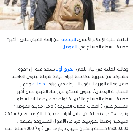
أعلنت خلية الإعلام الأمني،
الجمعة
، عن إلقاء القبض على “أكبر”
عصابة للسطو المسلح في
الموصل
.
وقالت الخلية في بيان تلقى
العراق أولا
نسخة منه، إن “قوة
مشتركة من مديرية مكافحة إجرام قيادة شرطة نينوى العاملة
ضمن وكالة الوزارة لشؤون الشرطة في وزارة
الداخلية
وجهاز
المخابرات الوطني/ نينوى تتمكن من إلقاء القبض على أكبر
عصابة للسطو المسلح والذين نفذوا عدد من عمليات السطو
المسلح على ( أصحاب محلات الصيرفة ) داخل مدينة الموصل”.
وتابعت، “حيث تم القبض على أفراد العصابة البالغ عددهم ( ستة )
متهمين وضبط بحوزتهم جزء من الأموال المسروقة بقيمة (
٦٥٠٠٠،٠٠٠ خمسة وستون مليون دينار عراقي ) و ( ٦٠٠٠ ستة الاف