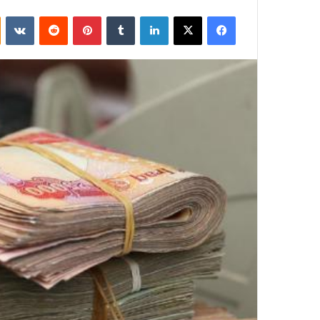
فيسبوك
‫X
لينكدإن
بينتيريست