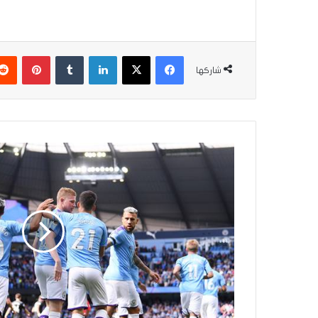
فيسبوك
‫X
لينكدإن
بينتير
شاركها
مانشستر
ستي
وتشلسي
يتأهلان
الى
الدور
الرابع
من
كأس
الاتحاد