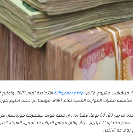
رار مناقشات مشروع قانون
http://الموازنة
الاتحادية لعام 2021،
واوضح ال
لية لعام 2021، موضحا، ان حصة اقليم كوردستان (13.904.012.452.000) ترليون دينار.
ان لم ترد في الموازنة.
واكد ان الموازنة الحالية تعد الاكبر ” 164″ ترليون دينار، بعجز مقداره 71 ترليون دينار. وكان