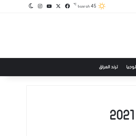
℃
‫X
فيسبوك
‫YouTube
انستقرام
45
الوضع المظلم
basrah
وجيا
ترند العراق