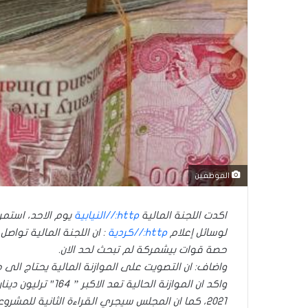
الموظفين
اكدت اللجنة المالية
http://النيابية
يوم الاحد، استم
لوسائل إعلام
http://كردية
: ان اللجنة المالية تواصل مناقشة فقرات الموازنة الما
حصة قوات بيشمركة لم تبحث لحد الان.
واضاف: ان التصويت على الموازنة المالية يحتاج الى مدة ما بين 20 ـ 30 يوما، لافتا الى ان حصة قوات بيشمركة كوردست
2021، كما ان المجلس سيجري القراءة الثانية للمشروع يوم غد الاثنين.