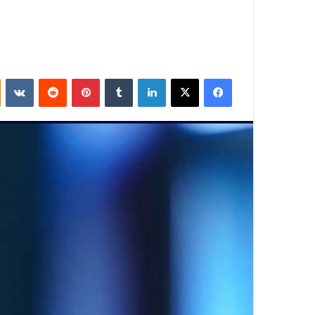
فيسبوك
‫X
لينكدإن
بينتيريست