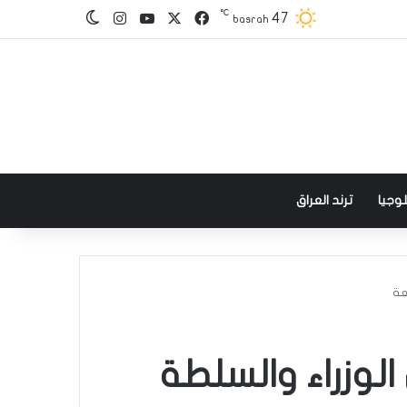
℃
‫X
فيسبوك
‫YouTube
انستقرام
47
الوضع المظلم
basrah
وجيا
ترند العراق
عة
الوزراء والسلطة