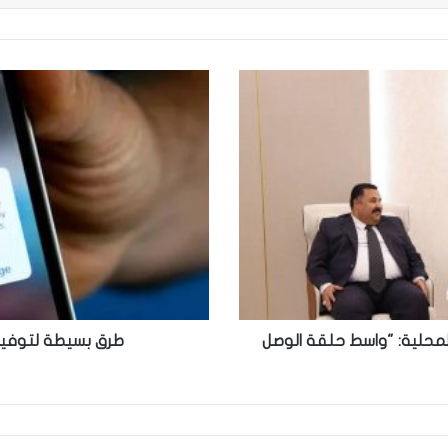
طرق
بسيطة
لتوفير
مساحات
تخزين
كبيرة
على
“آيفون”
لمحلية: "واسط حلقة الوصل
طرق بسيطة لتوفير