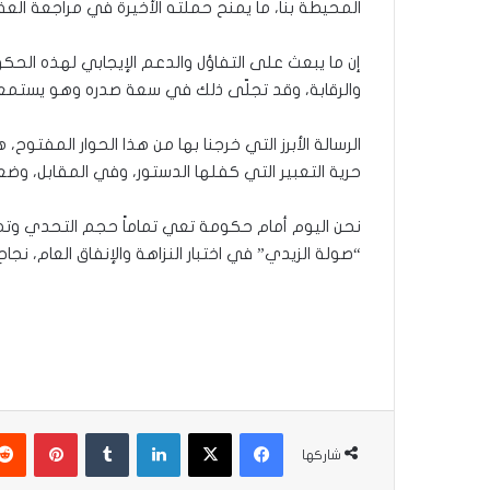
المحيطة بنا، ما يمنح حملته الأخيرة في مراجعة العقود
إن ما يبعث على التفاؤل والدعم الإيجابي لهذه الحك
والرقابة، وقد تجلّى ذلك في سعة صدره وهو يستمع إلى 
الرسالة الأبرز التي خرجنا بها من هذا الحوار المف
حرية التعبير التي كفلها الدستور، وفي المقابل، وضع خط
نحن اليوم أمام حكومة تعي تماماً حجم التحدي وتم
“صولة الزيدي” في اختبار النزاهة والإنفاق العام، نجاح
فيسبوك
‫X
لينكدإن
بينتير
شاركها