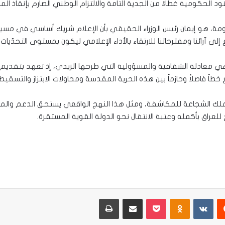
 الحكومية غطاءً من الجدية التامة والالتزام الوطني الصارم بإنقاذ الموا
ومة، هو إيمان رئيس الوزراء الحقيقي بأن الإعلام شريك أساسي في مسير
آرائنا ومقترحاتنا للارتقاء بالأداء الإعلامي ليكون بمستوى التحدّيات.
توح، هي معادلة الشفافية والمسؤولية التي طرحها الزيدي، إذ تعهد بتقد
اً فاصلاً وحازماً بين هذه الحرية المقدسة ومحاولات الابتزاز والتسقيط ا
لك الشجاعة للمكاشفة، ومثل هذا النهج الواقعي يستحق الدعم والمسا
 للعراق بأكمله وعتبة الانتقال نحو الدولة القوية المستقرة.
يست
Odnoklassniki
‫Pocket
مشاركة عبر البريد
طباعة