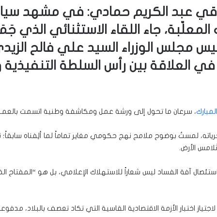
اقي عبد الكريم حمادي: في مشهد سياسي
 المعلّبة، جاء اللقاء الاستثنائي الذي جَ
ئيس مجلس الوزراء السيد علي فالح الزيد
 العلاقة بين رأس السلطة التنفيذية وقا
لمبارك
، سرعان ما تحول إلى ورشة عمل ومكاشفة وطنية اتسمت بالعمق
اته، لمستُ بوضوح ملامح نهج حكومي مغاير تماماً لما ألِفناه سابقا
لامس الأرض.
ن استئصال آفة الفساد ليس شعاراً للاستهلاك الإعلامي، بل هو “المفتاح ا
جتياز اختبار الأزمة الاقتصادية القاسية التي تكاد تعصف بالبلاد، مدفو