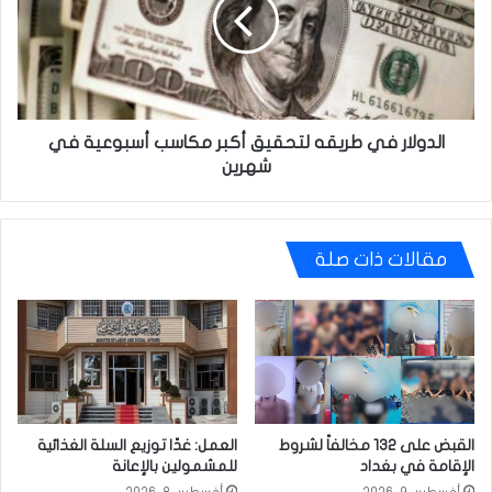
لتحقيق
أكبر
مكاسب
أسبوعية
في
شهرين
الدولار في طريقه لتحقيق أكبر مكاسب أسبوعية في
شهرين
مقالات ذات صلة
القبض على 132 مخالفاً لشروط
العمل: غدًا توزيع السلة الغذائية
الإقامة في بغداد
للمشمولين بالإعانة