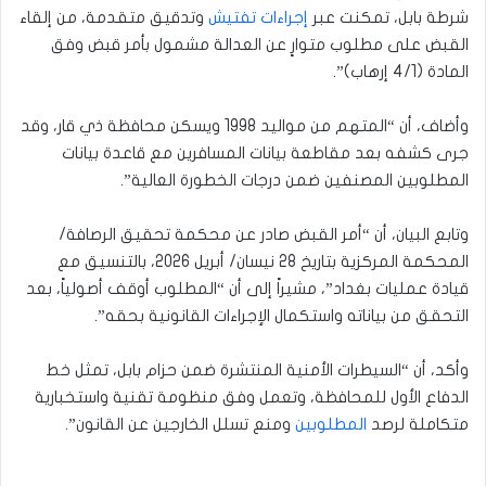
شرطة بابل، تمكنت عبر
إجراءات تفتيش
وتدقيق متقدمة، من إلقاء
القبض على مطلوب متوارٍ عن العدالة مشمول بأمر قبض وفق
المادة (4/1 إرهاب)”.
وأضاف، أن “المتهم من مواليد 1998 ويسكن محافظة ذي قار، وقد
جرى كشفه بعد مقاطعة بيانات المسافرين مع قاعدة بيانات
المطلوبين المصنفين ضمن درجات الخطورة العالية”.
وتابع البيان، أن “أمر القبض صادر عن محكمة تحقيق الرصافة/
المحكمة المركزية بتاريخ 28 نيسان/ أبريل 2026، بالتنسيق مع
قيادة عمليات بغداد”، مشيراً إلى أن “المطلوب أوقف أصولياً، بعد
التحقق من بياناته واستكمال الإجراءات القانونية بحقه”.
وأكد، أن “السيطرات الأمنية المنتشرة ضمن حزام بابل، تمثل خط
الدفاع الأول للمحافظة، وتعمل وفق منظومة تقنية واستخبارية
متكاملة لرصد
المطلوبين
ومنع تسلل الخارجين عن القانون”.