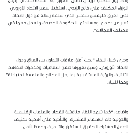
وذكر بيان لمكتب الزيدي تلقى “العراق اولا” نسخة منه، أن “رئيس
الوزراء المكلف علي فالح الزيدي، استقبل سفير الاتحاد الأوروبي
لدى العراق كليمنس سمتنر، الذي سلمه رسالة من دول الاتحاد،
تعبر عن دعمها ومساندتها للحكومة الجديدة، والعمل معها في
مختلف المجالات”.
وجرى خلال اللقاء “بحث آفاق علاقات التعاون بين العراق ودول
الاتحاد الأوروبي، وسبل تعزيزها ضمن الاتفاقيات ومذكرات التفاهم
الثنائية، والرؤية المستقبلية بما يعزز المصالح والمنفعة المتبادلة”
وفقا للبيان.
واضاف، “كما شهد اللقاء مناقشة القضايا والملفات الإقليمية
والدولية ذات الاهتمام المشترك، والتأكيد على أهمية تكثيف
العمل المشترك لتحقيق الاستقرار والتنمية، وحفظ الأمن