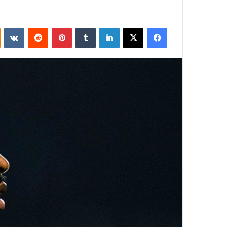
فيسبوك
‫X
لينكدإن
بينتيريست