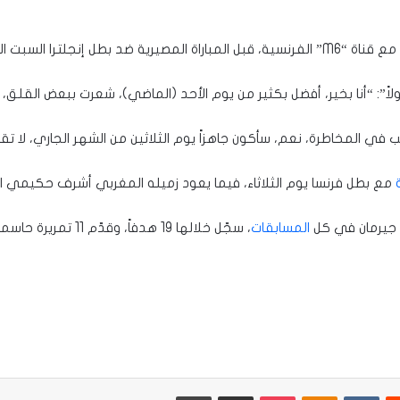
ت القادم في بودابيست.
ولاً”: “أنا بخير، أفضل بكثير من يوم الأحد (الماضي)، شعرت ببعض القلق،
في المخاطرة، نعم، سأكون جاهزاً يوم الثلاثين من الشهر الجاري، لا تقل
مع بطل فرنسا يوم الثلاثاء، فيما يعود زميله المغربي أشرف حكيمي الأ
المسابقات
يست
Odnoklassniki
‫Pocket
مشاركة عبر البريد
طباعة