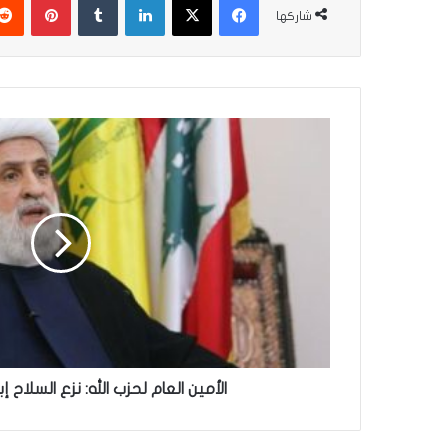
شاركها
الأمين
العام
لحزب
الله:
نزع
السلاح
إبادة
ولن
نقبل
به
الأمين العام لحزب الله: نزع السلاح إ