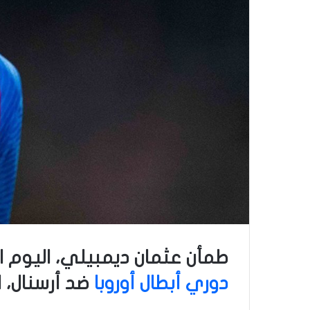
طمأن عثمان ديمبيلي، اليوم ال
دوري أبطال أوروبا
ضد أرسنال، ا