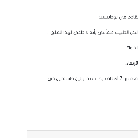
 لكن الطبيب طمأنني بأنه لا داعي لهذا القلق”.
قوا”.
ربعاء.
، سجّل خلالها 19 هدفاً، وقدّم 11 تمريرة حاسمة، منها 7 أهداف بجانب تمريرتين حاسمتين في