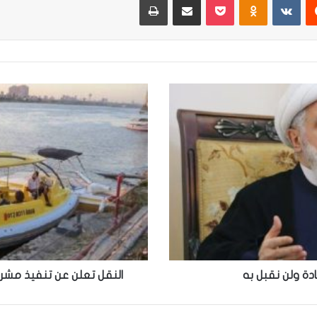
النقل
تعلن
عن
تنفيذ
مشروع
التكسي
النهري
في
بغداد
و8
محافظات
بادة ولن نقبل به
النقل تعلن عن تنفيذ مشروع ا