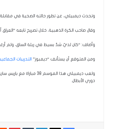
وتحدث ديمبيلي، عن تطور حالته الصحية في مقابلة مع قناة “M6” الفرنسية، قبل المباراة المصيرية ضد بطل إنجلترا السب
وقال صاحب الكرة الذهبية، خلال تصريح تابعه “العراق أ
وأضاف: “كان لديّ شدّ بسيط في ربلة الساق، ولم أرغب 
ومن المتوقع أن يستأنف “ديمبوز”
التدريبات الجماعية
ولعب ديمبيلي هذا الموسم 38 مباراة مع باريس سان جيرمان في كل
دوري الأبطال.
فيسبوك
‫X
لينكدإن
بينتير