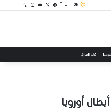
℃
‫X
فيسبوك
‫YouTube
انستقرام
35
الوضع المظلم
basrah
وجيا
ترند العراق
طال أوروبا