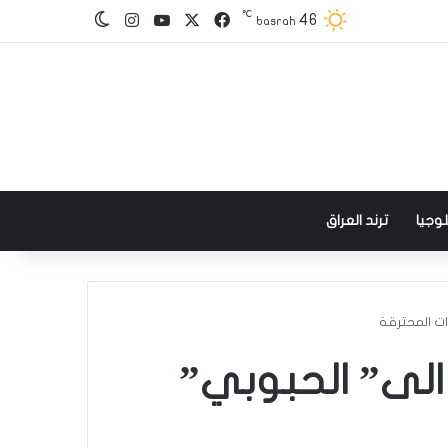
℃
‫X
فيسبوك
‫YouTube
انستقرام
46
الوضع المظلم
basrah
وجيا
ترند العراق
ات المحترقة
الى” الحبوبي”