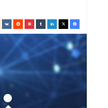
فيسبوك
‫X
لينكدإن
بينتيريست