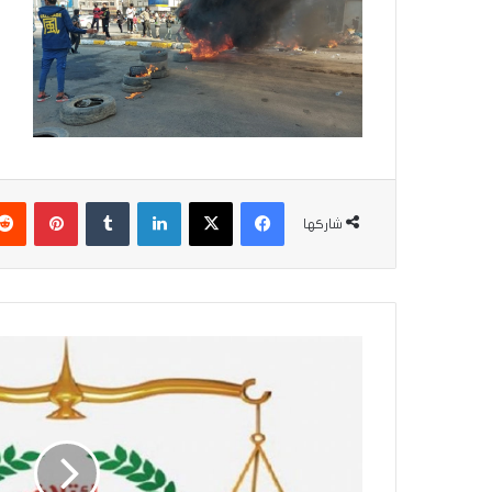
فيسبوك
‫X
لينكدإن
بينتير
شاركها
دولة
القانون
:
عقوبات
الخزانة
الأمريكية
تجاوز