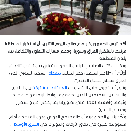
أكد رئيس الجمهورية برهم صالح، اليوم الاثنين، أن استقرار المنطقة
مرتبط باستقرار العراق وسوريا، ودعم مسارات التعاون والتكامل بين
بلدان المنطقة.
وذكر المكتب الاعلامي لرئيس الجمهورية في بيان تلقى “العراق
أولاً”، أن “الأخير استقبل قصر السلام
ببغداد
، السفير السوري لدى
العراق سطام جدعان الدندح”.
وتابع أنه “جرى خلال اللقاء بحث
العلاقات المشتركة
بين البلدين
والشعبين الشقيقين اللذين تجمعهما روابط تاريخية واجتماعية
وثيقة، وأهمية العمل على تطويرها بما يخدم أمن واستقرار
ومصالح البلدين”.
وأكّد رئيس الجمهورية أن “المجتمع الدولي ودول المنطقة أمام
مسؤولية كبيرة في تجاوز الأزمات والتوترات في
الشرق الأوسط
”،