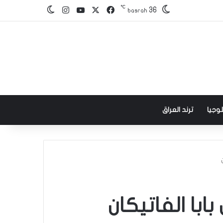
℃
‫X
فيسبوك
‫YouTube
انستقرام
36
الوضع المظلم
basrah
وجيا
ترند العراق
با الفاتيكان