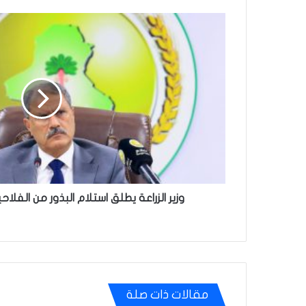
وزير
الزراعة
يطلق
استلام
البذور
من
الفلاحين
دعماً
للخطة
الزراعية
وزير الزراعة يطلق استلام البذور من الفلاحي
مقالات ذات صلة