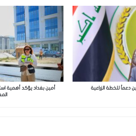
أمين
بغداد
يؤكد
أهمية
استكمال
المحلات
ضمن
مشاريع
التطوير
ومعالجة
المعوقات
المالية
والفنية
ن دعماً للخطة الزراعية
أمين بغداد يؤكد أهمية است
المع