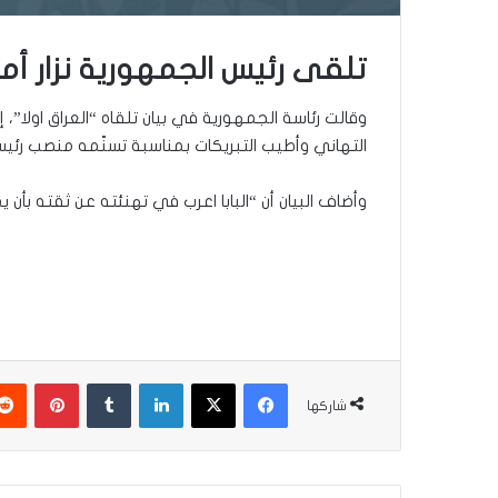
تلقى رئيس الجمهورية نزار أميدي
وقالت رئاسة الجمهورية في بيان تلقاه “العراق اولا”، إ
التهاني وأطيب التبريكات بمناسبة تسنّمه منصب رئي
وأضاف البيان أن “البابا اعرب في تهنئته عن ثقته بأن يم
فيسبوك
‫X
لينكدإن
بينتير
شاركها