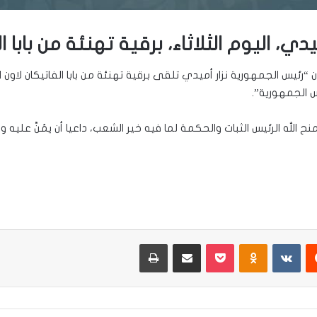
، اليوم الثلاثاء، برقية تهنئة من بابا ال
ن “رئيس الجمهورية نزار أميدي تلقى برقية تهنئة من بابا الفاتيكان لاون ال
س الجمهورية”.
نح الله الرئيس الثبات والحكمة لما فيه خير الشعب، داعيا أن يمُنَّ عليه وع
يست
Odnoklassniki
‫Pocket
مشاركة عبر البريد
طباعة