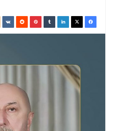
فيسبوك
‫X
لينكدإن
بينتيريست