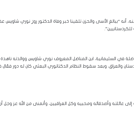
، أنه “ببالغ الأسى والحزن تلقينا خبر وفاة الدكتور روژ نوري شاويس
للكردستانيين”.
مناضلة في السليمانية، ابن المناضل المعروف نوري شاويس ووالدته ناهدة ش
ان والعراق، وبعد سقوط النظام الدكتاتوري البعثي كان له دور فعّال ف
ة إلى عائلته وأصدقائه ومحبيه وكل العراقيين، وأتمنى من الله عز وجل أ