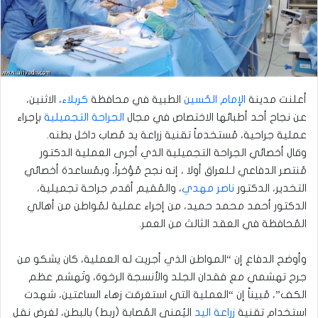
أعلنت مدينة
الإمام الحُسين
الطبية في محافظة
كربلاء
، الاثنين،
عن نجاح أحد أطبائها الاختصاص في مجال
الجراحة التجميلية
بإجراء
عملية جراحية، مُستخدماً تقنية زراعة يد مُصاب داخل بطنه.
وقال أخصائي الجراحة التجميلية الذي أجرى العملية الدكتور
مُنتصر الدفاعي لـلعراق أولا ، إنه نجح مُؤخراً، وبمُساعدة أخصائي
التخدير، الدكتور
ناصر مهدي
، والمُقيم أقدم جراحة تجميلية،
الدكتور أحمد محمد حميد، من إجراء عملية لمُواطن من أهالي
المُحافظة في العقد الثالث من العمر.
وأوضح الدفاع إن “المواطن الذي أجريت له العملية، كان يشكو من
جرح تهشمي مع فقدان الجلد والأنسجة الرخوة، وتَهشم عظم
الكف”، مُبيناً إن “العملية التي استغرقت زهاء الساعتين، شهدت
استخدام تقنية
زراعة اليد
اليُمنى المُصابة (ربط) بالبطن، لغرض نقل