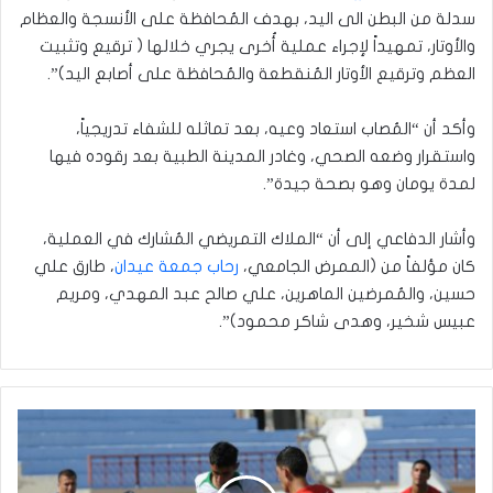
سدلة من البطن الى اليد، بهدف المُحافظة على الأنسجة والعظام
والأوتار، تمهيداً لإجراء عملية أُخرى يجري خلالها ( ترقيع وتثبيت
العظم وترقيع الأوتار المُنقطعة والمُحافظة على أصابع اليد)”.
وأكد أن “المُصاب استعاد وعيه، بعد تماثله للشفاء تدريجياً،
واستقرار وضعه الصحي، وغادر المدينة الطبية بعد رقوده فيها
لمدة يومان وهو بصحة جيدة”.
وأشار الدفاعي إلى أن “الملاك التمريضي المُشارك في العملية،
كان مؤلفاً من (الممرض الجامعي،
رحاب جمعة عيدان
، طارق علي
حسين، والمُمرضين الماهرين، علي صالح عبد المهدي، ومريم
عبيس شخير، وهدى شاكر محمود)”.
شعارات
جديدة
تعلن
عن