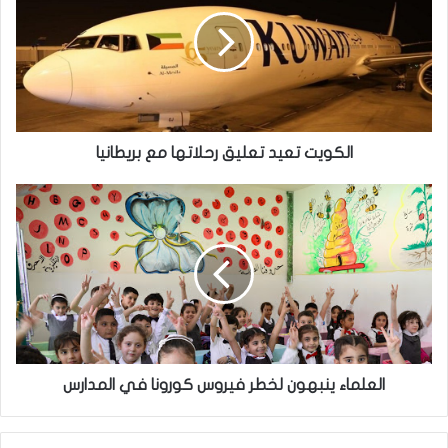
تعليق
رحلاتها
مع
بريطانيا
الكويت تعيد تعليق رحلاتها مع بريطانيا
العلماء
ينبهون
لخطر
فيروس
كورونا
في
المدارس
العلماء ينبهون لخطر فيروس كورونا في المدارس