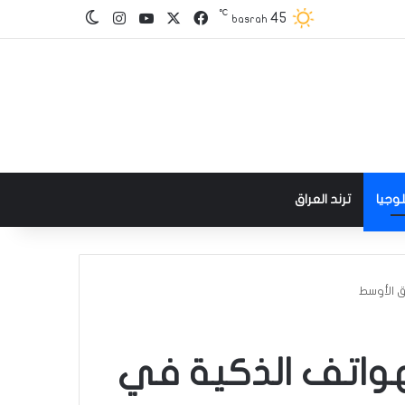
℃
‫X
فيسبوك
‫YouTube
انستقرام
45
الوضع المظلم
basrah
وجيا
ترند العراق
ق الأوسط
لهواتف الذكية في