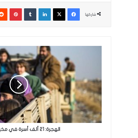
فيسبوك
‫X
لينكدإن
بينتير
شاركها
الهجرة:
21
ألف
أسرة
في
مخيمات
النزوح
الهجرة: 21 ألف أسرة في مخيمات النزوح