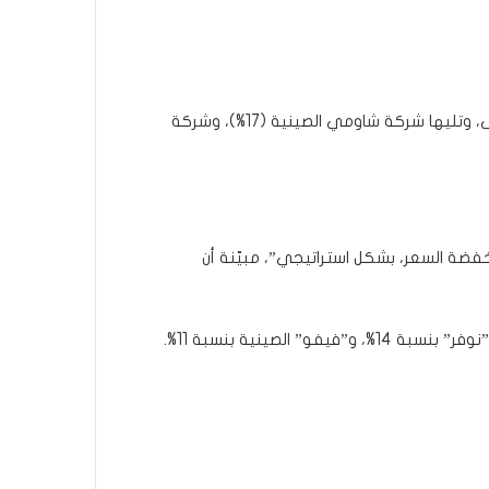
وذكرت شركة “كاناليس” لأبحاث السوق، أن “سامسونغ استحوذت على 34% من حصة. سوق الشرق الأوسط لتحتل المرتبة الأولى، وتليها شركة شاومي الصينية (17%)، وشركة
ة السعر، بشكل استراتيجي”، مبيّنة أن