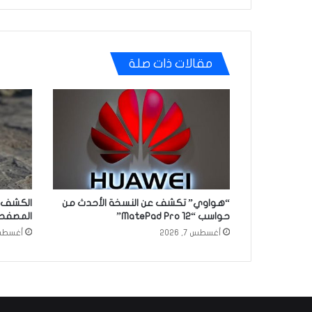
مقالات ذات صلة
“هواوي” تكشف عن النسخة الأحدث من
الكشف ع
حواسب “MatePad Pro 12”
المصفح
أغسطس 7, 2026
أغسطس 4, 