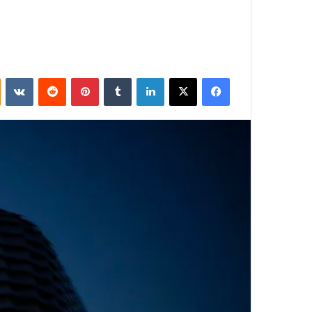
فيسبوك
‫X
لينكدإن
بينتيريست