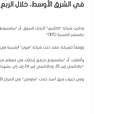
في الشرق الأوسط، خلال الربع الثا
ترانسشن الصينية (15%)”.
ووفقاً للشركة، فقد حلت شركة “هونر” الصينية في المركز الرا
وأضافت، أن “سامسونغ تحقق إنجازات في معظم مناطق
“جالاكسي إس 25، وجالاكسي إس 24 إف إي، يشهدان رد فعل إيجابياً أيضاً”.
وفي جنوب شرق آسيا، جاءت “شاومي” في المركز الأول بنسبة 19%، وتليها “ترانسشن” بنسبة 18% و”سامسونغ” بنسبة 17%، و”نوفر” بنسبة 14%، و”