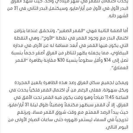
يحدث اكتمالان للقمر في شهر ميلادي واحد، حيث شهد العراق
البدر الأول في الأول من أيار/مايو، وسيكتمل البدر الثاني في 31 من
الشهر ذاته.
أما الصفة الثانية فهي “القمر الصغير”، وتتحقق عندما يتزامن
اكتمال البدر مع وجود القمر في نقطة “الأوج”، وهي النقطة
التي يكون فيها القمر في أبعد مسافة له عن الأرض في مداره
البيضاوي، مما يجعله يظهر للناظر من العراق أصغر حجماً بنسبة
تصل إلى 14% وأقل سطوعاً بنسبة 30% مقارنة بظاهرة “القمر
العملاق”.
ويمكن لجميع سكان العراق رصد هذه الظاهرة بالعين المجردة
وبكل سهولة، فعلى الرغم من أن اكتمال القمر فلكياً يحدث في
الساعة 11:45 صباحاً وهو وقت يكون فيه القمر تحت الأفق في
العراق، إلا أن القمر سيظهر مكتملاً ومضيئاً طوال ليلة 31 أيار/مايو،
حيث يبدأ الرصد الممتع مع وقت شروق القمر مساءً، ويرتفع
تدريجياً في السماء ليستمر ظهوره حتى ساعات الصباح الأولى من
اليوم التالي.