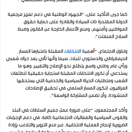
كما جرى التأكيد على، “الجهود الوطنية في دعم تعزيز مرجعية
الدولة المقتدرة ذات السيادة والقادرة على حماية حقوق
المواطنين وأمنهم، ومنع الأعمال الخارجة عن القانون وضبط
السلاح المنفلت”.
وتناول الاجتماع، “أهمية
الانتخابات
المقبلة باعتبارها المسار
الديمقراطي والدستوري للبلاد، سيما وأنها تأتي بعد حراك شعبي
ورأي عام وطني واسع يتطلع نحو الإصلاح والتغيير، وهو ما
يستدعي أن تكون الانتخابات المقبلة استجابة حقيقية لتطلعات
الشعب ومتطلبات الحياة السياسية والخدمية التي يستحقها
العراقيون، لتكون المسار السلمي في تحقيق الإصلاحات
المنشودة، وأن تضمن المشاركة الواسعة”.
وأكد المجتمعون، “على ضرورة عمل جميع السلطات في البلد
والقوى السياسية والفعاليات الاجتماعية كافة، في دعم الإجراءات
الضرورية لإنجاح العملية الانتخابية، عبر منع التزوير والتلاعب بإرادة