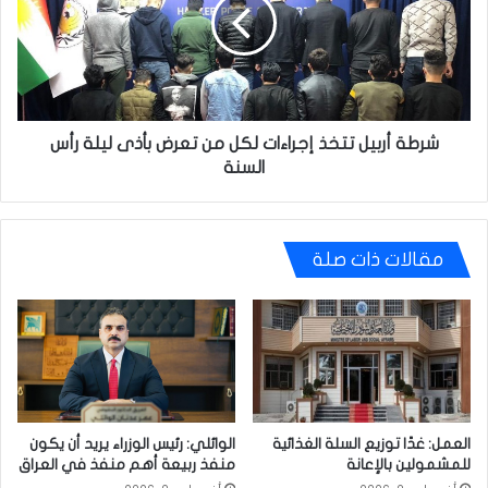
إجراءات
لكل
من
تعرض
بأذى
ليلة
رأس
شرطة أربيل تتخذ إجراءات لكل من تعرض بأذى ليلة رأس
السنة
السنة
مقالات ذات صلة
العمل: غدًا توزيع السلة الغذائية
الوائلي: رئيس الوزراء يريد أن يكون
للمشمولين بالإعانة
منفذ ربيعة أهم منفذ في العراق