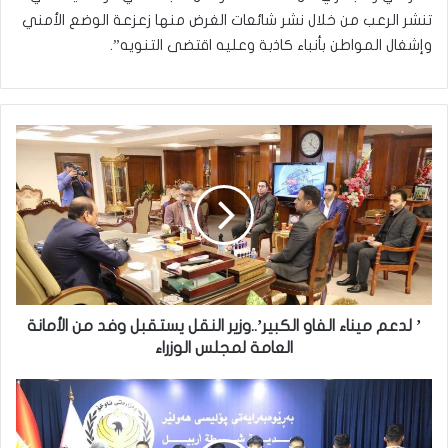
تنشر الرعب من خلال نشر شائعات الغرض منها زعزعة الوضع الأمني
وإشغال المواطن بأنباء كاذبة وعليه اقتضى التنويه”.
’
لدعم
ميناء
الفاو
الكبير’..وزير
النقل
يستقبل
وفد
من
الأمانة
’ لدعم ميناء الفاو الكبير’..وزير النقل يستقبل وفد من الأمانة
العامة
العامة لمجلس الوزراء
لمجلس
الوزراء
شرطة
أربيل
تتخذ