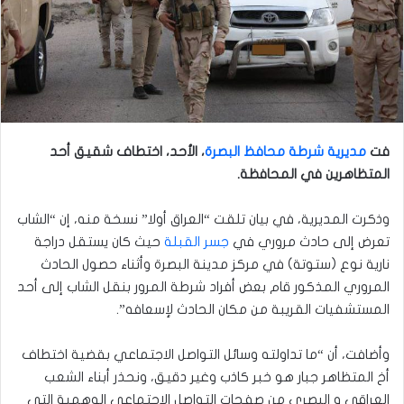
فت
مديرية شرطة محافظ البصرة
، الأحد، اختطاف شقيق أحد
المتظاهرين في المحافظة
.
وذكرت المديرية، في بيان تلقت “العراق أولا” نسخة منه، إن “الشاب
تعرض إلى حادث مروري في
جسر القبلة
حيث كان يستقل دراجة
نارية نوع (ستوتة) في مركز مدينة البصرة وأثناء حصول الحادث
المروري المذكور قام بعض أفراد شرطة المرور بنقل الشاب إلى أحد
المستشفيات القريبة من مكان الحادث لإسعافه”.
وأضافت، أن “ما تداولته وسائل التواصل الاجتماعي بقضية اختطاف
أخ المتظاهر جبار هو خبر كاذب وغير دقيق، ونحذر أبناء الشعب
العراقي و البصري من صفحات التواصل الاجتماعي الوهمية التي